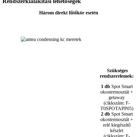
Rendszerkialakítási lehetőségek
Három direkt fűtőkör esetén
Szükséges
rendszerelemek:
1 db
Spot Smart
okostermosztát +
getaway
(cikkszám: F-
T0SPOTAPP05)
2 db
Spot Smart
okostermosztát +
relé kiegészítő
készlet
(cikkszám: F-