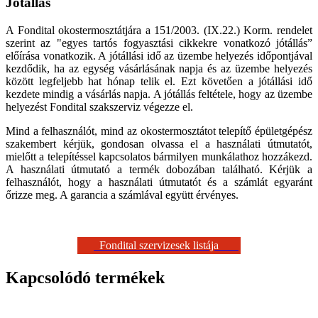
Jótállás
A Fondital okostermosztátjára a 151/2003. (IX.22.) Korm. rendelet
szerint az "egyes tartós fogyasztási cikkekre vonatkozó jótállás”
előírása vonatkozik. A jótállási idő az üzembe helyezés időpontjával
kezdődik, ha az egység vásárlásának napja és az üzembe helyezés
között legfeljebb hat hónap telik el. Ezt követően a jótállási idő
kezdete mindig a vásárlás napja. A jótállás feltétele, hogy az üzembe
helyezést Fondital szakszerviz végezze el.
Mind a felhasználót, mind az okostermosztátot telepítő épületgépész
szakembert kérjük, gondosan olvassa el a használati útmutatót,
mielőtt a telepítéssel kapcsolatos bármilyen munkálathoz hozzákezd.
A használati útmutató a termék dobozában található. Kérjük a
felhasználót, hogy a használati útmutatót és a számlát egyaránt
őrizze meg. A garancia a számlával együtt érvényes.
Fondital szervizesek listája
Kapcsolódó termékek