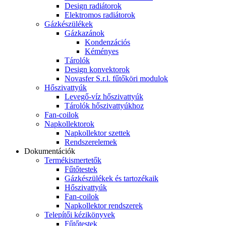
Design radiátorok
Elektromos radiátorok
Gázkészülékek
Gázkazánok
Kondenzációs
Kéményes
Tárolók
Design konvektorok
Novasfer S.r.l. fűtőköri modulok
Hőszivattyúk
Levegő-víz hőszivattyúk
Tárolók hőszivattyúkhoz
Fan-coilok
Napkollektorok
Napkollektor szettek
Rendszerelemek
Dokumentációk
Termékismertetők
Fűtőtestek
Gázkészülékek és tartozékaik
Hőszivattyúk
Fan-coilok
Napkollektor rendszerek
Telepítői kézikönyvek
Fűtőtestek