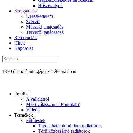
Gázkészülékek és tartozékaik
Hőszivattyúk
Szolgáltatás
Kereskedelem
Szerviz
Műszaki tanácsadás
Tervezői tanácsadás
Referenciák
Hírek
Kapcsolat
1970 óta az épületgépészet élvonalában
Fondital
A vállalatról
Miért válasszam a Fonditalt?
Videók
Termékek
Fűtőtestek
Tagosítható alumínium radiátorok
Törülközőszárító radiátorok