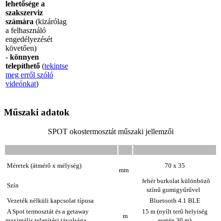
lehetősége a
szakszerviz
számára
(kizárólag
a felhasználó
engedélyezését
követően)
-
könnyen
telepíthető
(
tekintse
meg erről szóló
videónkat
)
Műszaki adatok
SPOT okostermosztát műszaki jellemzői
Méretek (átmérő x mélység)
70 x 35
mm
fehér burkolat különböző
Szín
színű gumigyűrűvel
Vezeték nélküli kapcsolat típusa
Bluetooth 4.1 BLE
A Spot termosztát és a getaway
15 m (nyílt terű helyiség
m
maximális telepítési távolsága
esetén 30 m)