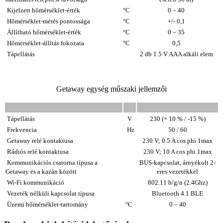
Kijelzett hőmérséklet-érték
°C
0 – 40
Hőmérséklet-mérés pontossága
°C
+/- 0,1
Állítható
hőmérséklet-érték
°C
0 – 35
Hőmérséklet-állítás fokozata
°C
0,5
Tápellátás
2 db 1.5 V AAA alkáli elem
Getaway egység műszaki jellemzői
Tápellátás
V
230 (+ 10 % / -15 %)
Frekvencia
Hz
50 / 60
Getaway relé kontaktusa
230 V; 0.5 A cos phi 1max
Rádiós relé kontaktusa
230 V; 10 A cos phi 1max
Kommunikációs csatorna típusa a
BUS-kapcsolat, árnyékolt 2-
Getaway és a kazán között
eres vezetékkel
Wi-Fi kommunikáció
802.11 b/g/n (2.4Ghz)
Vezeték nélküli kapcsolat típusa
Bluetooth 4.1 BLE
Üzemi hőmérséklet-tartomány
°C
0
– 40