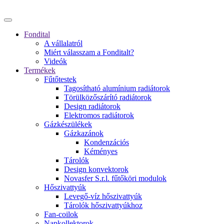
Fondital
A vállalatról
Miért válasszam a Fonditalt?
Videók
Termékek
Fűtőtestek
Tagosítható alumínium radiátorok
Törülközőszárító radiátorok
Design radiátorok
Elektromos radiátorok
Gázkészülékek
Gázkazánok
Kondenzációs
Kéményes
Tárolók
Design konvektorok
Novasfer S.r.l. fűtőköri modulok
Hőszivattyúk
Levegő-víz hőszivattyúk
Tárolók hőszivattyúkhoz
Fan-coilok
Napkollektorok