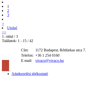
1
2
3
>
Utolsó
>>
1. oldal / 3
Találatok: 1 - 15 / 42
Cím:
1172 Budapest, Rétifarkas utca 7.
Telefon:
+36 1 254 0160
E-mail:
vivaco@vivaco.hu
Adatkezelési tájékoztató