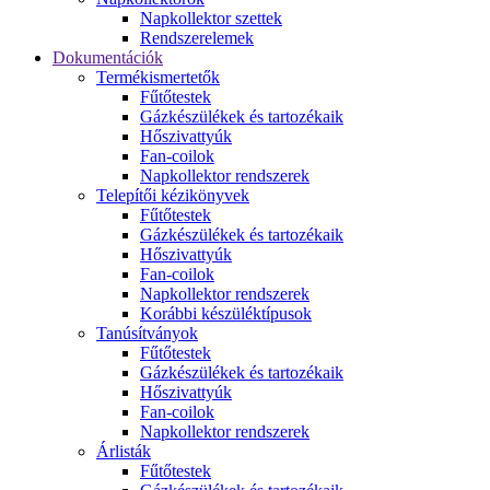
Napkollektor szettek
Rendszerelemek
Dokumentációk
Termékismertetők
Fűtőtestek
Gázkészülékek és tartozékaik
Hőszivattyúk
Fan-coilok
Napkollektor rendszerek
Telepítői kézikönyvek
Fűtőtestek
Gázkészülékek és tartozékaik
Hőszivattyúk
Fan-coilok
Napkollektor rendszerek
Korábbi készüléktípusok
Tanúsítványok
Fűtőtestek
Gázkészülékek és tartozékaik
Hőszivattyúk
Fan-coilok
Napkollektor rendszerek
Árlisták
Fűtőtestek