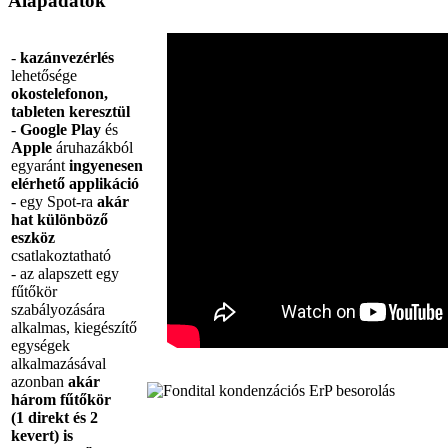
Alapadatok
-
kazánvezérlés
lehetősége
okostelefonon,
tableten keresztül
-
Google Play
és
Apple
áruhazákból
egyaránt
ingyenesen
elérhető applikáció
- egy Spot-ra
akár
hat különböző
eszköz
csatlakoztatható
- az alapszett egy
fűtőkör
szabályozására
alkalmas, kiegészítő
egységek
alkalmazásával
azonban
akár
három fűtőkör
(1 direkt és 2
kevert) is