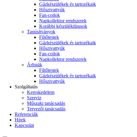
Gázkészülékek és tartozékaik
Hőszivattyúk
Fan-coilok
Napkollektor rendszerek
Korábbi készüléktípusok
Tanúsítványok
Fűtőtestek
Gázkészülékek és tartozékaik
Hőszivattyúk
Fan-coilok
Napkollektor rendszerek
Árlisták
Fűtőtestek
Gázkészülékek és tartozékaik
Hőszivattyúk
Szolgáltatás
Kereskedelem
Szerviz
Műszaki tanácsadás
Tervezői tanácsadás
Referenciák
Hírek
Kapcsolat