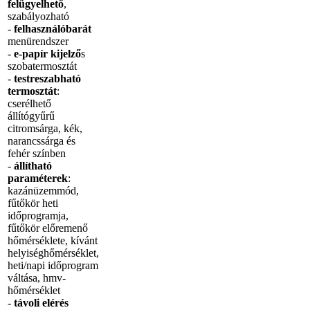
felügyelhető
,
szabályozható
-
felhasználóbarát
menürendszer
-
e-papír kijelző
s
szobatermosztát
-
testreszabható
termosztát
:
cserélhető
állítógyűrű
citromsárga, kék,
narancssárga és
fehér színben
-
állítható
paraméterek
:
kazánüzemmód,
fűtőkör heti
időprogramja,
fűtőkör előremenő
hőmérséklete, kívánt
helyiséghőmérséklet,
heti/napi időprogram
váltása, hmv-
hőmérséklet
-
távoli elérés