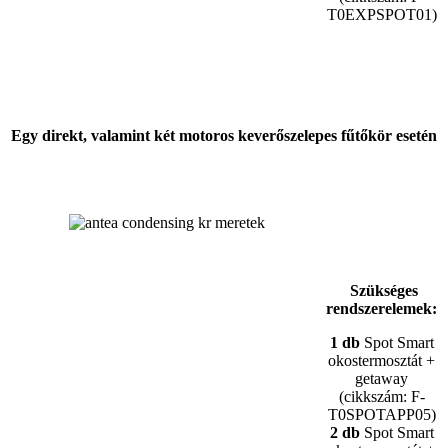
T0EXPSPOT01)
Egy direkt, valamint két motoros keverőszelepes fűtőkör esetén
Szükséges
rendszerelemek:
1 db
Spot Smart
okostermosztát +
getaway
(cikkszám: F-
T0SPOTAPP05)
2 db
Spot Smart