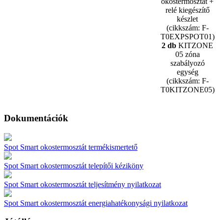
okostermosztát +
relé kiegészítő
készlet
(cikkszám: F-
T0EXPSPOT01)
2 db
KITZONE
05 zóna
szabályozó
egység
(cikkszám: F-
T0KITZONE05)
Dokumentációk
Spot Smart okostermosztát termékismertető
Spot Smart okostermosztát telepítői kéziköny
Spot Smart okostermosztát teljesítmény nyilatkozat
Spot Smart okostermosztát energiahatékonysági nyilatkozat