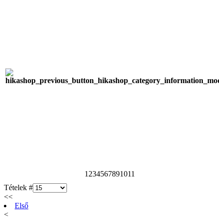
1
2
3
4
5
6
7
8
9
10
11
Tételek #
<<
Első
<