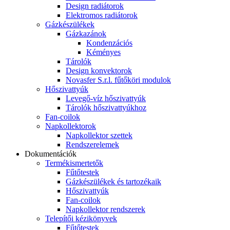
Design radiátorok
Elektromos radiátorok
Gázkészülékek
Gázkazánok
Kondenzációs
Kéményes
Tárolók
Design konvektorok
Novasfer S.r.l. fűtőköri modulok
Hőszivattyúk
Levegő-víz hőszivattyúk
Tárolók hőszivattyúkhoz
Fan-coilok
Napkollektorok
Napkollektor szettek
Rendszerelemek
Dokumentációk
Termékismertetők
Fűtőtestek
Gázkészülékek és tartozékaik
Hőszivattyúk
Fan-coilok
Napkollektor rendszerek
Telepítői kézikönyvek
Fűtőtestek