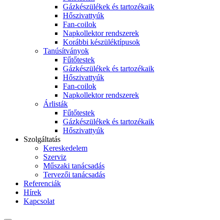
Gázkészülékek és tartozékaik
Hőszivattyúk
Fan-coilok
Napkollektor rendszerek
Korábbi készüléktípusok
Tanúsítványok
Fűtőtestek
Gázkészülékek és tartozékaik
Hőszivattyúk
Fan-coilok
Napkollektor rendszerek
Árlisták
Fűtőtestek
Gázkészülékek és tartozékaik
Hőszivattyúk
Szolgáltatás
Kereskedelem
Szerviz
Műszaki tanácsadás
Tervezői tanácsadás
Referenciák
Hírek
Kapcsolat