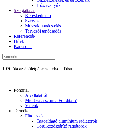
Gázkészülékek és tartozékaik
Hőszivattyúk
Szolgáltatás
Kereskedelem
Szerviz
Műszaki tanácsadás
Tervezői tanácsadás
Referenciák
Hírek
Kapcsolat
1970 óta az épületgépészet élvonalában
Fondital
A vállalatról
Miért válasszam a Fonditalt?
Videók
Termékek
Fűtőtestek
Tagosítható alumínium radiátorok
Törülközőszárító radiátorok