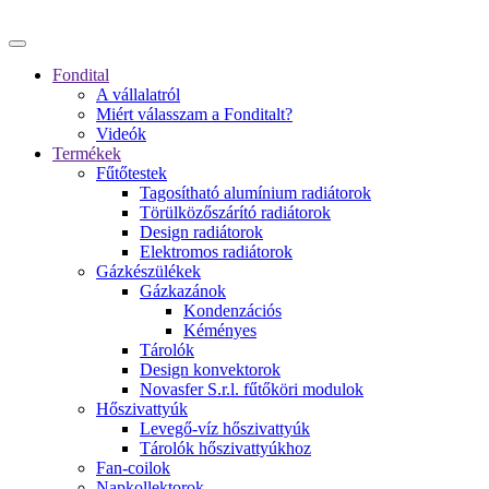
Fondital
A vállalatról
Miért válasszam a Fonditalt?
Videók
Termékek
Fűtőtestek
Tagosítható alumínium radiátorok
Törülközőszárító radiátorok
Design radiátorok
Elektromos radiátorok
Gázkészülékek
Gázkazánok
Kondenzációs
Kéményes
Tárolók
Design konvektorok
Novasfer S.r.l. fűtőköri modulok
Hőszivattyúk
Levegő-víz hőszivattyúk
Tárolók hőszivattyúkhoz
Fan-coilok
Napkollektorok