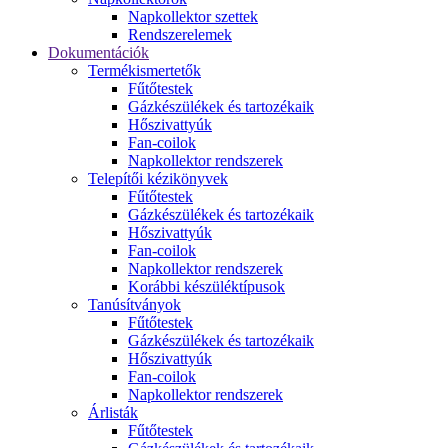
Napkollektor szettek
Rendszerelemek
Dokumentációk
Termékismertetők
Fűtőtestek
Gázkészülékek és tartozékaik
Hőszivattyúk
Fan-coilok
Napkollektor rendszerek
Telepítői kézikönyvek
Fűtőtestek
Gázkészülékek és tartozékaik
Hőszivattyúk
Fan-coilok
Napkollektor rendszerek
Korábbi készüléktípusok
Tanúsítványok
Fűtőtestek
Gázkészülékek és tartozékaik
Hőszivattyúk
Fan-coilok
Napkollektor rendszerek
Árlisták
Fűtőtestek