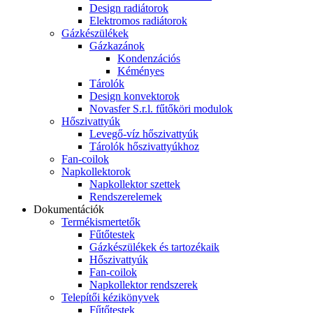
Design radiátorok
Elektromos radiátorok
Gázkészülékek
Gázkazánok
Kondenzációs
Kéményes
Tárolók
Design konvektorok
Novasfer S.r.l. fűtőköri modulok
Hőszivattyúk
Levegő-víz hőszivattyúk
Tárolók hőszivattyúkhoz
Fan-coilok
Napkollektorok
Napkollektor szettek
Rendszerelemek
Dokumentációk
Termékismertetők
Fűtőtestek
Gázkészülékek és tartozékaik
Hőszivattyúk
Fan-coilok
Napkollektor rendszerek
Telepítői kézikönyvek
Fűtőtestek