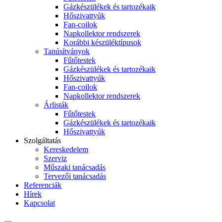
Gázkészülékek és tartozékaik
Hőszivattyúk
Fan-coilok
Napkollektor rendszerek
Korábbi készüléktípusok
Tanúsítványok
Fűtőtestek
Gázkészülékek és tartozékaik
Hőszivattyúk
Fan-coilok
Napkollektor rendszerek
Árlisták
Fűtőtestek
Gázkészülékek és tartozékaik
Hőszivattyúk
Szolgáltatás
Kereskedelem
Szerviz
Műszaki tanácsadás
Tervezői tanácsadás
Referenciák
Hírek
Kapcsolat