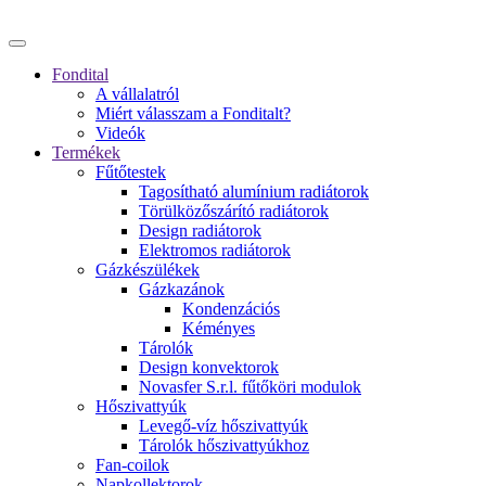
Fondital
A vállalatról
Miért válasszam a Fonditalt?
Videók
Termékek
Fűtőtestek
Tagosítható alumínium radiátorok
Törülközőszárító radiátorok
Design radiátorok
Elektromos radiátorok
Gázkészülékek
Gázkazánok
Kondenzációs
Kéményes
Tárolók
Design konvektorok
Novasfer S.r.l. fűtőköri modulok
Hőszivattyúk
Levegő-víz hőszivattyúk
Tárolók hőszivattyúkhoz
Fan-coilok
Napkollektorok