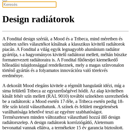
Design radiátorok
A Fondital design szériái, a Mood és a Tribeca, mind méretben és
színben széles választékot kínálnak a klasszikus kivitelű radiátorok
piacán. A Fondital a világ egyik legnagyobb alumínium radiátor
gyártója, s a hagyományos kivitelű radiátorai mellett, méltán büszke
formatervezett radiátoraira is. A Fondital fűtőtestjei kiemelkedő
hőleadási tulajdonsággal rendelkeznek, mely a magas színvonalon
történő gyártás és a folyamatos innovációra való törekvés
eredménye.
A dekorált Mood elegáns kivitele a régmúlt hangulatát idézi, míg a
sima felületű Tribeca az egyszerűségével hódít. Az alap kivitelben
kínált fehér szín mellett (RAL 9010) további színekben szerezhetőek
be a radiátorok: a Mood esetén 17-féle, a Tribeca esetén pedig 18-
féle szín közül választhatunk. A színek és felületi megjelenések
varálhatósága lehetővé teszi az egyénre szabhatóságot.
Természetesen minden változathoz választható hozzá illő design
radiátorszelep. A design radiátorok korróziógátló, Aleternum
bevonattal vannak ellátva, a termékekre 15 év garancia biztosított.