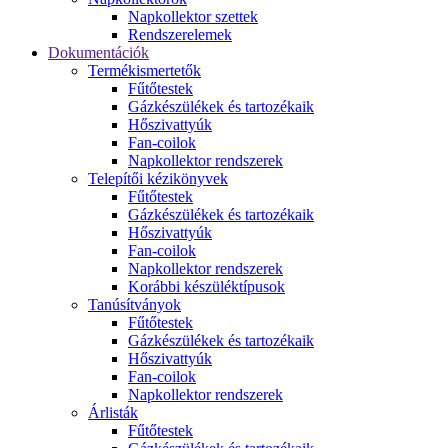
Napkollektor szettek
Rendszerelemek
Dokumentációk
Termékismertetők
Fűtőtestek
Gázkészülékek és tartozékaik
Hőszivattyúk
Fan-coilok
Napkollektor rendszerek
Telepítői kézikönyvek
Fűtőtestek
Gázkészülékek és tartozékaik
Hőszivattyúk
Fan-coilok
Napkollektor rendszerek
Korábbi készüléktípusok
Tanúsítványok
Fűtőtestek
Gázkészülékek és tartozékaik
Hőszivattyúk
Fan-coilok
Napkollektor rendszerek
Árlisták
Fűtőtestek