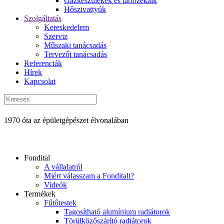
Gázkészülékek és tartozékaik
Hőszivattyúk
Szolgáltatás
Kereskedelem
Szerviz
Műszaki tanácsadás
Tervezői tanácsadás
Referenciák
Hírek
Kapcsolat
1970 óta az épületgépészet élvonalában
Fondital
A vállalatról
Miért válasszam a Fonditalt?
Videók
Termékek
Fűtőtestek
Tagosítható alumínium radiátorok
Törülközőszárító radiátorok