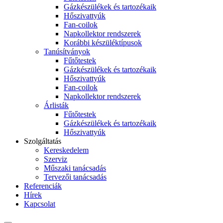
Gázkészülékek és tartozékaik
Hőszivattyúk
Fan-coilok
Napkollektor rendszerek
Korábbi készüléktípusok
Tanúsítványok
Fűtőtestek
Gázkészülékek és tartozékaik
Hőszivattyúk
Fan-coilok
Napkollektor rendszerek
Árlisták
Fűtőtestek
Gázkészülékek és tartozékaik
Hőszivattyúk
Szolgáltatás
Kereskedelem
Szerviz
Műszaki tanácsadás
Tervezői tanácsadás
Referenciák
Hírek
Kapcsolat