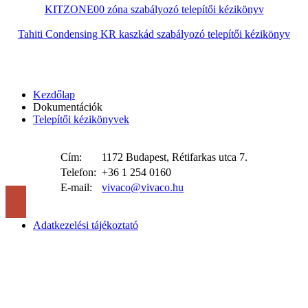
KITZONE00 zóna szabályozó telepítői kézikönyv
Tahiti Condensing KR kaszkád szabályozó telepítői kézikönyv
Kezdőlap
Dokumentációk
Telepítői kézikönyvek
Cím:
1172 Budapest, Rétifarkas utca 7.
Telefon:
+36 1 254 0160
E-mail:
vivaco@vivaco.hu
Adatkezelési tájékoztató