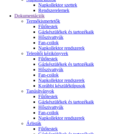
Napkollektor szettek
Rendszerelemek
Dokumentációk
Termékismertetők
Fűtőtestek
Gázkészülékek és tartozékaik
Hőszivattyúk
Fan-coilok
Napkollektor rendszerek
Telepítői kézikönyvek
Fűtőtestek
Gázkészülékek és tartozékaik
Hőszivattyúk
Fan-coilok
Napkollektor rendszerek
Korábbi készüléktípusok
Tanúsítványok
Fűtőtestek
Gázkészülékek és tartozékaik
Hőszivattyúk
Fan-coilok
Napkollektor rendszerek
Árlisták
Fűtőtestek