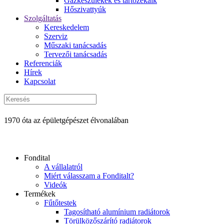
Gázkészülékek és tartozékaik
Hőszivattyúk
Szolgáltatás
Kereskedelem
Szerviz
Műszaki tanácsadás
Tervezői tanácsadás
Referenciák
Hírek
Kapcsolat
1970 óta az épületgépészet élvonalában
Fondital
A vállalatról
Miért válasszam a Fonditalt?
Videók
Termékek
Fűtőtestek
Tagosítható alumínium radiátorok
Törülközőszárító radiátorok