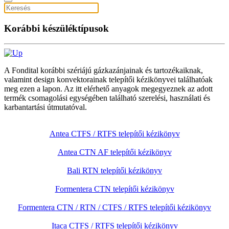
Korábbi készüléktípusok
A Fondital korábbi szériájú gázkazánjainak és tartozékaiknak,
valamint design konvektorainak telepítői kézikönyvei találhatóak
meg ezen a lapon. Az itt elérhető anyagok megegyeznek az adott
termék csomagolási egységében található szerelési, használati és
karbantartási útmutatóval.
Antea CTFS / RTFS telepítői kézikönyv
Antea CTN AF telepítői kézikönyv
Bali RTN telepítői kézikönyv
Formentera CTN telepítői kézikönyv
Formentera CTN / RTN / CTFS / RTFS telepítői kézikönyv
Itaca CTFS / RTFS telepítői kézikönyv