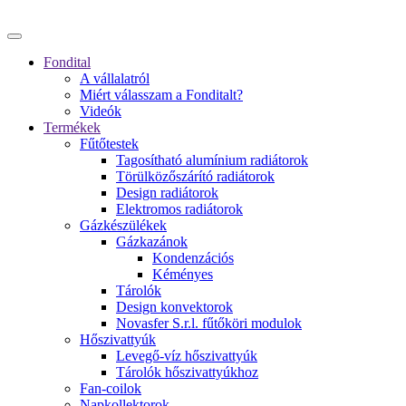
Fondital
A vállalatról
Miért válasszam a Fonditalt?
Videók
Termékek
Fűtőtestek
Tagosítható alumínium radiátorok
Törülközőszárító radiátorok
Design radiátorok
Elektromos radiátorok
Gázkészülékek
Gázkazánok
Kondenzációs
Kéményes
Tárolók
Design konvektorok
Novasfer S.r.l. fűtőköri modulok
Hőszivattyúk
Levegő-víz hőszivattyúk
Tárolók hőszivattyúkhoz
Fan-coilok
Napkollektorok