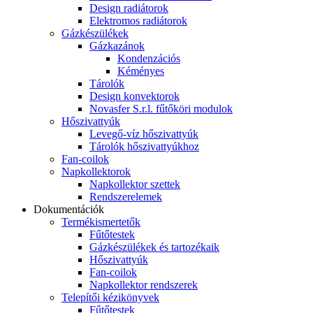
Design radiátorok
Elektromos radiátorok
Gázkészülékek
Gázkazánok
Kondenzációs
Kéményes
Tárolók
Design konvektorok
Novasfer S.r.l. fűtőköri modulok
Hőszivattyúk
Levegő-víz hőszivattyúk
Tárolók hőszivattyúkhoz
Fan-coilok
Napkollektorok
Napkollektor szettek
Rendszerelemek
Dokumentációk
Termékismertetők
Fűtőtestek
Gázkészülékek és tartozékaik
Hőszivattyúk
Fan-coilok
Napkollektor rendszerek
Telepítői kézikönyvek
Fűtőtestek