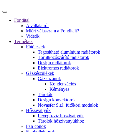
Fondital
A vállalatról
Miért válasszam a Fonditalt?
Videók
Termékek
Fűtőtestek
Tagosítható alumínium radiátorok
Törülközőszárító radiátorok
Design radiátorok
Elektromos radiátorok
Gázkészülékek
Gázkazánok
Kondenzációs
Kéményes
Tárolók
Design konvektorok
Novasfer S.r.l. fűtőköri modulok
Hőszivattyúk
Levegő-víz hőszivattyúk
Tárolók hőszivattyúkhoz
Fan-coilok
Napkollektorok