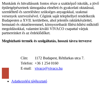
Munkánk és hitvallásunk fontos része a szakképző iskolák, a jövő
épületgépészeinek támogatása elméleti és gyakorlati oktatással,
szemléltető és szereléshez szükséges anyagokkal, szakmai
versenyek szervezésével. Cégünk saját telephellyel rendelkezik
Budapesten a XVII. kerületben, ahol jelentős raktárkészlettel,
bemutató és oktatóteremmel, környezetbarát fűtési-hűtési működő
megoldásokkal, valamint kiváló VIVACO csapattal várjuk
partnereinket és az érdeklődőket.
Megbízható termék és szolgáltatás, hosszú távra tervezve
Cím:
1172 Budapest, Rétifarkas utca 7.
Telefon:
+36 1 254 0160
E-mail:
vivaco@vivaco.hu
Adatkezelési tájékoztató