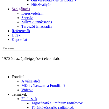
Gázkészülékek és tartozékaik
Hőszivattyúk
Szolgáltatás
Kereskedelem
Szerviz
Műszaki tanácsadás
Tervezői tanácsadás
Referenciák
Hírek
Kapcsolat
1970 óta az épületgépészet élvonalában
Fondital
A vállalatról
Miért válasszam a Fonditalt?
Videók
Termékek
Fűtőtestek
Tagosítható alumínium radiátorok
Törülközőszárító radiátorok