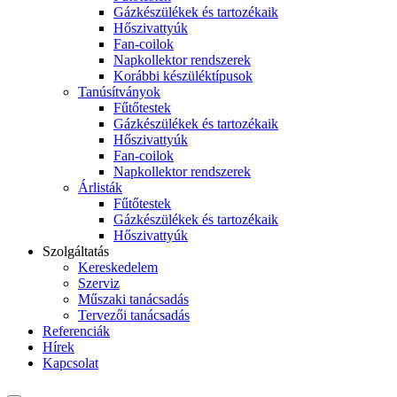
Gázkészülékek és tartozékaik
Hőszivattyúk
Fan-coilok
Napkollektor rendszerek
Korábbi készüléktípusok
Tanúsítványok
Fűtőtestek
Gázkészülékek és tartozékaik
Hőszivattyúk
Fan-coilok
Napkollektor rendszerek
Árlisták
Fűtőtestek
Gázkészülékek és tartozékaik
Hőszivattyúk
Szolgáltatás
Kereskedelem
Szerviz
Műszaki tanácsadás
Tervezői tanácsadás
Referenciák
Hírek
Kapcsolat