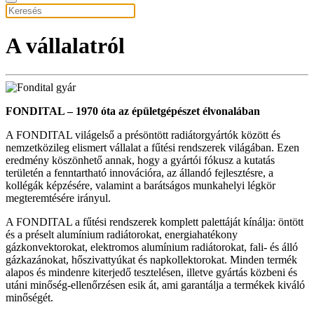
A vállalatról
FONDITAL – 1970 óta az épületgépészet élvonalában
A FONDITAL világelső a présöntött radiátorgyártók között és
nemzetközileg elismert vállalat a fűtési rendszerek világában. Ezen
eredmény köszönhető annak, hogy a gyártói fókusz a kutatás
területén a fenntartható innovációra, az állandó fejlesztésre, a
kollégák képzésére, valamint a barátságos munkahelyi légkör
megteremtésére irányul.
A FONDITAL a fűtési rendszerek komplett palettáját kínálja: öntött
és a préselt alumínium radiátorokat, energiahatékony
gázkonvektorokat, elektromos alumínium radiátorokat, fali- és álló
gázkazánokat, hőszivattyúkat és napkollektorokat. Minden termék
alapos és mindenre kiterjedő tesztelésen, illetve gyártás közbeni és
utáni minőség-ellenőrzésen esik át, ami garantálja a termékek kiváló
minőségét.