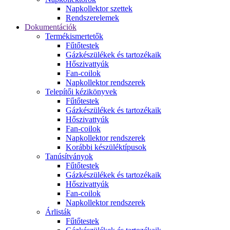
Napkollektor szettek
Rendszerelemek
Dokumentációk
Termékismertetők
Fűtőtestek
Gázkészülékek és tartozékaik
Hőszivattyúk
Fan-coilok
Napkollektor rendszerek
Telepítői kézikönyvek
Fűtőtestek
Gázkészülékek és tartozékaik
Hőszivattyúk
Fan-coilok
Napkollektor rendszerek
Korábbi készüléktípusok
Tanúsítványok
Fűtőtestek
Gázkészülékek és tartozékaik
Hőszivattyúk
Fan-coilok
Napkollektor rendszerek
Árlisták
Fűtőtestek