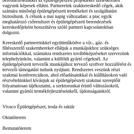
berendezéseinkkel az épületgépészeti projekteket széleskörűen
vagyunk képesek ellátni. Partnereink szakkereskedő cégek, akik
számára minőségi épületgépészeti termékeket és szolgáltatást
biztosítunk. A célunk a mai napig változatlan: a piac egyik
meghatározó csőrendszer és épületgépészeti berendezések
kereskedőjeként hosszútávra szóló partneri kapcsolatokban
dolgozni.
Kereskedő partnereinkkel együttműködve a víz-, gáz- és
fűtésszerelő szakembereket ellátjuk a munkájukhoz szükséges
információkkal, számukra rendszeres továbbképzéseket szervezünk
telephelyünkön, valamint a külföldi gyártó cégeknél. Az
épületgépészeti tervezők munkájához tervező szoftver hozzáférést és
tervezői támogatást tudunk nyújtani. Rendszeres veszünk részt
szakmai konferenciákon, ahol előadásainkkal és kiállításokon való
részvételünkkel kívánjuk az épületgépészeti szakmai szereplőit
folyamatosan tájékoztatni, a szektorunkat érintő változásokról,
valamint gyártói termékfejlesztéseinkről, újdonságainkról.
Vivaco Épületgépészet, iroda és raktár
Oktatóterem
Bemutatóterem