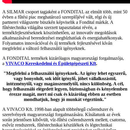
A SILMAR csoport tagjaként a FONDITAL az elmúlt több, mint 50
évben a fűtési piac meghatározó szereplőjévé vált, régi és új
partnerei világszerte büszkén képviselik a Fondital márkát. A
fűtéstechnika világába szerzett tapasztalatai révén, a
termékfejlesztéseknek köszönhetően, az innovatív megoldások
alkalmazásával berendezései megbízhatóak és energiahatékonyak.
Folyamatos innovációval és új termékek fejlesztésével kíván
megfelelni a változó felhasználói igényeknek.
A FONDITAL termékek kizárólagos magyarországi forgalmazója,
a
VIVACO Kereskedelmi és Épületgépészeti Kft
.
"Megfelelni a felhasználói igényeknek. Az igény lehet egyszerű,
vagy bonyolult, sok időt igénylő, jöhet vállalkozástól,
intézménytől, vagy magánszemélytől, nincs különbség. A cél,
hogy felhasználó elégedett legyen, biztonságban és kényelemben
érezze magát, mert mi csak és kizárólag ebben az esetben
mondhatjuk, hogy jó munkát végeztünk."
A VIVACO Kft. 1998-ban alapult többrétegű csőrendszer és
szerelvények magyarországi forgalmazására. Kínálatunk az évek
során jelentősen kibővült, víz-fűtési csőrendszerek mellett, csatorna,
esővíz rendszerek, fűtéstechnikai készülékek és légtechnikai