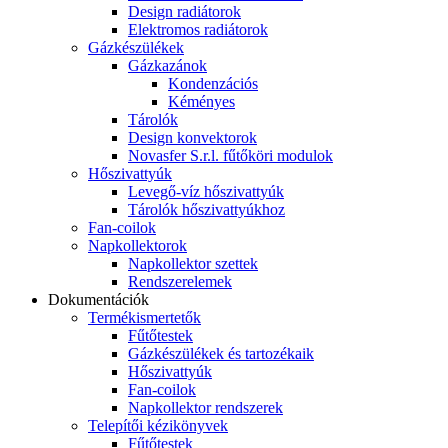
Design radiátorok
Elektromos radiátorok
Gázkészülékek
Gázkazánok
Kondenzációs
Kéményes
Tárolók
Design konvektorok
Novasfer S.r.l. fűtőköri modulok
Hőszivattyúk
Levegő-víz hőszivattyúk
Tárolók hőszivattyúkhoz
Fan-coilok
Napkollektorok
Napkollektor szettek
Rendszerelemek
Dokumentációk
Termékismertetők
Fűtőtestek
Gázkészülékek és tartozékaik
Hőszivattyúk
Fan-coilok
Napkollektor rendszerek
Telepítői kézikönyvek
Fűtőtestek