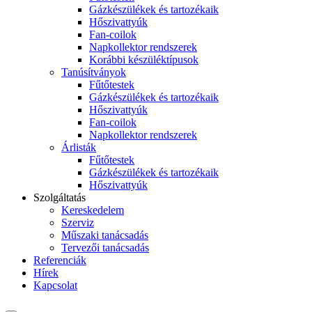
Gázkészülékek és tartozékaik
Hőszivattyúk
Fan-coilok
Napkollektor rendszerek
Korábbi készüléktípusok
Tanúsítványok
Fűtőtestek
Gázkészülékek és tartozékaik
Hőszivattyúk
Fan-coilok
Napkollektor rendszerek
Árlisták
Fűtőtestek
Gázkészülékek és tartozékaik
Hőszivattyúk
Szolgáltatás
Kereskedelem
Szerviz
Műszaki tanácsadás
Tervezői tanácsadás
Referenciák
Hírek
Kapcsolat