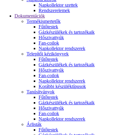
Napkollektor szettek
Rendszerelemek
Dokumentációk
Termékismertetők
Fűtőtestek
Gázkészülékek és tartozékaik
Hőszivattyúk
Fan-coilok
Napkollektor rendszerek
Telepítői kézikönyvek
Fűtőtestek
Gázkészülékek és tartozékaik
Hőszivattyúk
Fan-coilok
Napkollektor rendszerek
Korábbi készüléktípusok
Tanúsítványok
Fűtőtestek
Gázkészülékek és tartozékaik
Hőszivattyúk
Fan-coilok
Napkollektor rendszerek
Árlisták
Fűtőtestek