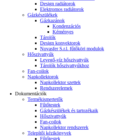
Design radiátorok
Elektromos radiátorok
Gázkészülékek
Gázkazánok
Kondenzációs
Kéményes
Tárolók
Design konvektorok
Novasfer S.r.l. fűtőköri modulok
Hőszivattyúk
Levegő-víz hőszivattyúk
Tárolók hőszivattyúkhoz
Fan-coilok
Napkollektorok
Napkollektor szettek
Rendszerelemek
Dokumentációk
Termékismertetők
Fűtőtestek
Gázkészülékek és tartozékaik
Hőszivattyúk
Fan-coilok
Napkollektor rendszerek
Telepítői kézikönyvek
Fűtőtestek