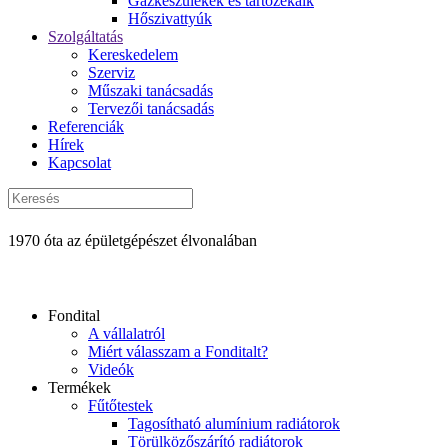
Gázkészülékek és tartozékaik
Hőszivattyúk
Szolgáltatás
Kereskedelem
Szerviz
Műszaki tanácsadás
Tervezői tanácsadás
Referenciák
Hírek
Kapcsolat
1970 óta az épületgépészet élvonalában
Fondital
A vállalatról
Miért válasszam a Fonditalt?
Videók
Termékek
Fűtőtestek
Tagosítható alumínium radiátorok
Törülközőszárító radiátorok