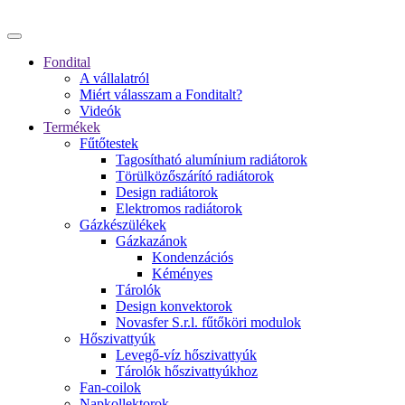
Fondital
A vállalatról
Miért válasszam a Fonditalt?
Videók
Termékek
Fűtőtestek
Tagosítható alumínium radiátorok
Törülközőszárító radiátorok
Design radiátorok
Elektromos radiátorok
Gázkészülékek
Gázkazánok
Kondenzációs
Kéményes
Tárolók
Design konvektorok
Novasfer S.r.l. fűtőköri modulok
Hőszivattyúk
Levegő-víz hőszivattyúk
Tárolók hőszivattyúkhoz
Fan-coilok
Napkollektorok