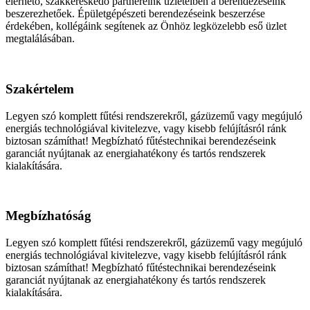
elérhető, szakkereskedő partnereink üzleteiben a berendezéseink
beszerezhetőek. Épületgépészeti berendezéseink beszerzése
érdekében, kollégáink segítenek az Önhöz legközelebb eső üzlet
megtalálásában.
Szakértelem
Legyen szó komplett fűtési rendszerekről, gázüzemű vagy megújuló
energiás technológiával kivitelezve, vagy kisebb felújításról ránk
biztosan számíthat! Megbízható fűtéstechnikai berendezéseink
garanciát nyújtanak az energiahatékony és tartós rendszerek
kialakítására.
Megbízhatóság
Legyen szó komplett fűtési rendszerekről, gázüzemű vagy megújuló
energiás technológiával kivitelezve, vagy kisebb felújításról ránk
biztosan számíthat! Megbízható fűtéstechnikai berendezéseink
garanciát nyújtanak az energiahatékony és tartós rendszerek
kialakítására.