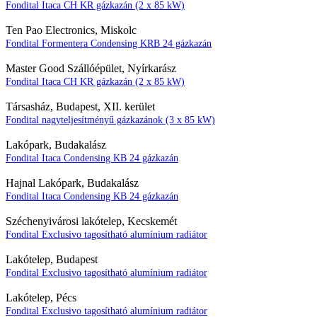
Fondital Itaca CH KR gázkazán (2 x 85 kW)
Ten Pao Electronics, Miskolc
Fondital Formentera Condensing KRB 24 gázkazán
Master Good Szállóépület, Nyírkarász
Fondital Itaca CH KR gázkazán (2 x 85 kW)
Társasház, Budapest, XII. kerület
Fondital nagyteljesítményű gázkazánok (3 x 85 kW)
Lakópark, Budakalász
Fondital Itaca Condensing KB 24 gázkazán
Hajnal Lakópark, Budakalász
Fondital Itaca Condensing KB 24 gázkazán
Széchenyivárosi lakótelep, Kecskemét
Fondital Exclusivo tagosítható alumínium radiátor
Lakótelep, Budapest
Fondital Exclusivo tagosítható alumínium radiátor
Lakótelep, Pécs
Fondital Exclusivo tagosítható alumínium radiátor