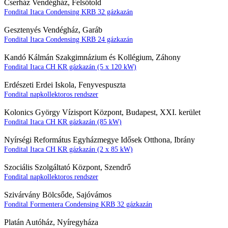
Cserház Vendégház, Felsőtold
Fondital Itaca Condensing KRB 32 gázkazán
Gesztenyés Vendégház, Garáb
Fondital Itaca Condensing KRB 24 gázkazán
Kandó Kálmán Szakgimnázium és Kollégium, Záhony
Fondital Itaca CH KR gázkazán (5 x 120 kW)
Erdészeti Erdei Iskola, Fenyvespuszta
Fondital napkollektoros rendszer
Kolonics György Vízisport Központ, Budapest, XXI. kerület
Fondital Itaca CH KR gázkazán (85 kW)
Nyírségi Református Egyházmegye Idősek Otthona, Ibrány
Fondital Itaca CH KR gázkazán (2 x 85 kW)
Szociális Szolgáltató Központ, Szendrő
Fondital napkollektoros rendszer
Szivárvány Bölcsőde, Sajóvámos
Fondital Formentera Condensing KRB 32 gázkazán
Platán Autóház, Nyíregyháza