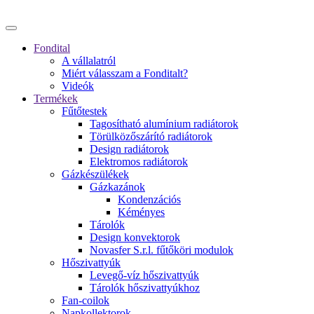
Fondital
A vállalatról
Miért válasszam a Fonditalt?
Videók
Termékek
Fűtőtestek
Tagosítható alumínium radiátorok
Törülközőszárító radiátorok
Design radiátorok
Elektromos radiátorok
Gázkészülékek
Gázkazánok
Kondenzációs
Kéményes
Tárolók
Design konvektorok
Novasfer S.r.l. fűtőköri modulok
Hőszivattyúk
Levegő-víz hőszivattyúk
Tárolók hőszivattyúkhoz
Fan-coilok
Napkollektorok