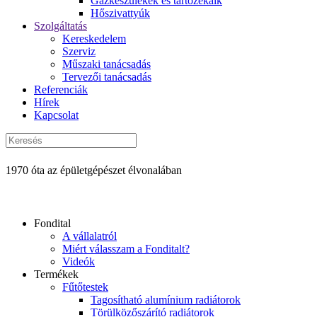
Gázkészülékek és tartozékaik
Hőszivattyúk
Szolgáltatás
Kereskedelem
Szerviz
Műszaki tanácsadás
Tervezői tanácsadás
Referenciák
Hírek
Kapcsolat
1970 óta az épületgépészet élvonalában
Fondital
A vállalatról
Miért válasszam a Fonditalt?
Videók
Termékek
Fűtőtestek
Tagosítható alumínium radiátorok
Törülközőszárító radiátorok