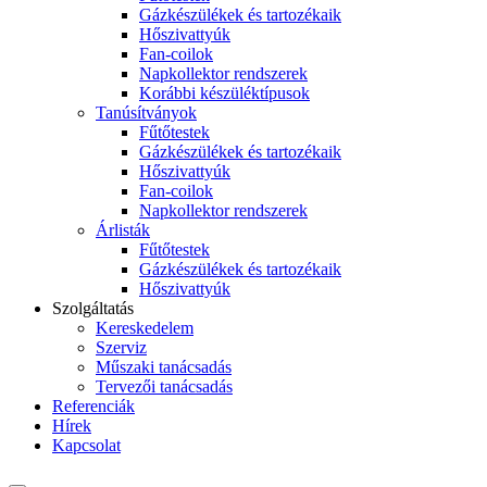
Gázkészülékek és tartozékaik
Hőszivattyúk
Fan-coilok
Napkollektor rendszerek
Korábbi készüléktípusok
Tanúsítványok
Fűtőtestek
Gázkészülékek és tartozékaik
Hőszivattyúk
Fan-coilok
Napkollektor rendszerek
Árlisták
Fűtőtestek
Gázkészülékek és tartozékaik
Hőszivattyúk
Szolgáltatás
Kereskedelem
Szerviz
Műszaki tanácsadás
Tervezői tanácsadás
Referenciák
Hírek
Kapcsolat