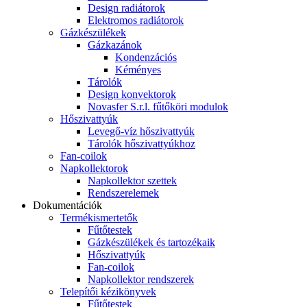
Design radiátorok
Elektromos radiátorok
Gázkészülékek
Gázkazánok
Kondenzációs
Kéményes
Tárolók
Design konvektorok
Novasfer S.r.l. fűtőköri modulok
Hőszivattyúk
Levegő-víz hőszivattyúk
Tárolók hőszivattyúkhoz
Fan-coilok
Napkollektorok
Napkollektor szettek
Rendszerelemek
Dokumentációk
Termékismertetők
Fűtőtestek
Gázkészülékek és tartozékaik
Hőszivattyúk
Fan-coilok
Napkollektor rendszerek
Telepítői kézikönyvek
Fűtőtestek