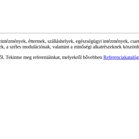
tézmények, éttermek, szálláshelyek, egészségügyi intézmények, csarno
zésnek, a széles modulációnak, valamint a minőségi alkatrészeknek kösz
ről. Tekintse meg refereniáinkat, melyekről bővebben
Referenciakataló