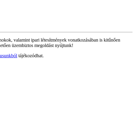
kok, valamint ipari létesítmények vonatkozásában is kitűnően
önhetően üzembiztos megoldást nyújtunk!
gusunkból
tájékozódhat.