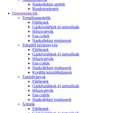
Napkollektor szettek
Rendszerelemek
Dokumentációk
Termékismertetők
Fűtőtestek
Gázkészülékek és tartozékaik
Hőszivattyúk
Fan-coilok
Napkollektor rendszerek
Telepítői kézikönyvek
Fűtőtestek
Gázkészülékek és tartozékaik
Hőszivattyúk
Fan-coilok
Napkollektor rendszerek
Korábbi készüléktípusok
Tanúsítványok
Fűtőtestek
Gázkészülékek és tartozékaik
Hőszivattyúk
Fan-coilok
Napkollektor rendszerek
Árlisták
Fűtőtestek