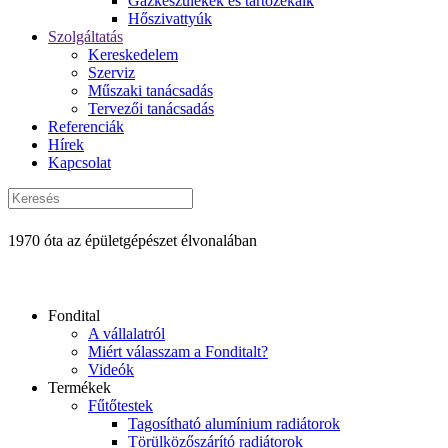
Gázkészülékek és tartozékaik
Hőszivattyúk
Szolgáltatás
Kereskedelem
Szerviz
Műszaki tanácsadás
Tervezői tanácsadás
Referenciák
Hírek
Kapcsolat
1970 óta az épületgépészet élvonalában
Fondital
A vállalatról
Miért válasszam a Fonditalt?
Videók
Termékek
Fűtőtestek
Tagosítható alumínium radiátorok
Törülközőszárító radiátorok