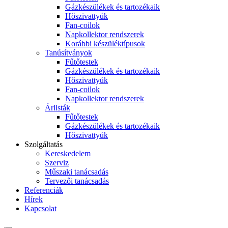
Gázkészülékek és tartozékaik
Hőszivattyúk
Fan-coilok
Napkollektor rendszerek
Korábbi készüléktípusok
Tanúsítványok
Fűtőtestek
Gázkészülékek és tartozékaik
Hőszivattyúk
Fan-coilok
Napkollektor rendszerek
Árlisták
Fűtőtestek
Gázkészülékek és tartozékaik
Hőszivattyúk
Szolgáltatás
Kereskedelem
Szerviz
Műszaki tanácsadás
Tervezői tanácsadás
Referenciák
Hírek
Kapcsolat