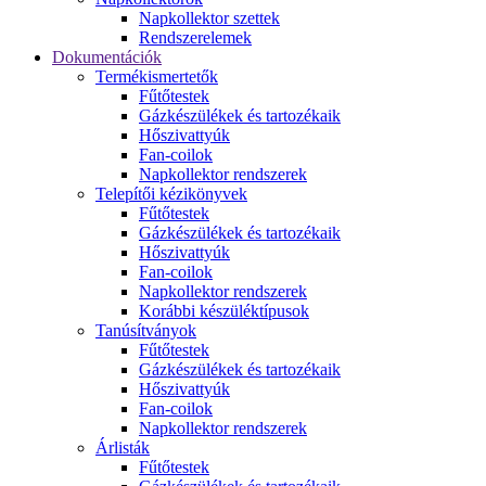
Napkollektor szettek
Rendszerelemek
Dokumentációk
Termékismertetők
Fűtőtestek
Gázkészülékek és tartozékaik
Hőszivattyúk
Fan-coilok
Napkollektor rendszerek
Telepítői kézikönyvek
Fűtőtestek
Gázkészülékek és tartozékaik
Hőszivattyúk
Fan-coilok
Napkollektor rendszerek
Korábbi készüléktípusok
Tanúsítványok
Fűtőtestek
Gázkészülékek és tartozékaik
Hőszivattyúk
Fan-coilok
Napkollektor rendszerek
Árlisták
Fűtőtestek