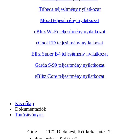
Tribeca teljesítmény nyilatkozat
Mood teljesítmény nyilatkozat
eBlitz Wi-Fi teljesítmény nyilatkozat
eCool ED teljesítmény nyilatkozat
Blitz Super B4 teljesítmény nyilatkozat
Garda S/90 teljesítmény nyilatkozat
eBlitz Core teljesítmény nyilatkozat
Kezdőlap
Dokumentációk
Tanúsítványok
Cím:
1172 Budapest, Rétifarkas utca 7.
Telefon:
+36 1 254 0160