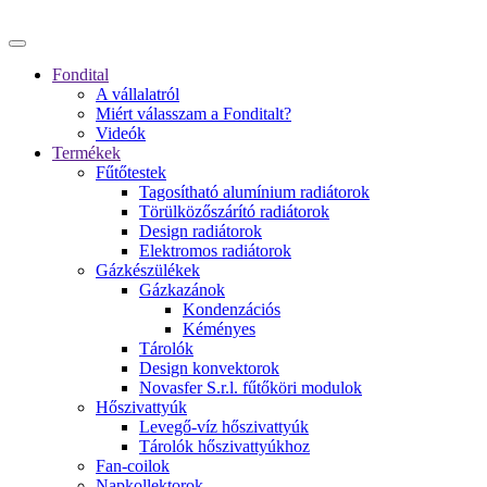
Fondital
A vállalatról
Miért válasszam a Fonditalt?
Videók
Termékek
Fűtőtestek
Tagosítható alumínium radiátorok
Törülközőszárító radiátorok
Design radiátorok
Elektromos radiátorok
Gázkészülékek
Gázkazánok
Kondenzációs
Kéményes
Tárolók
Design konvektorok
Novasfer S.r.l. fűtőköri modulok
Hőszivattyúk
Levegő-víz hőszivattyúk
Tárolók hőszivattyúkhoz
Fan-coilok
Napkollektorok