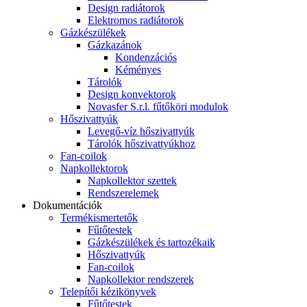
Design radiátorok
Elektromos radiátorok
Gázkészülékek
Gázkazánok
Kondenzációs
Kéményes
Tárolók
Design konvektorok
Novasfer S.r.l. fűtőköri modulok
Hőszivattyúk
Levegő-víz hőszivattyúk
Tárolók hőszivattyúkhoz
Fan-coilok
Napkollektorok
Napkollektor szettek
Rendszerelemek
Dokumentációk
Termékismertetők
Fűtőtestek
Gázkészülékek és tartozékaik
Hőszivattyúk
Fan-coilok
Napkollektor rendszerek
Telepítői kézikönyvek
Fűtőtestek