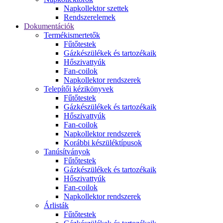
Napkollektor szettek
Rendszerelemek
Dokumentációk
Termékismertetők
Fűtőtestek
Gázkészülékek és tartozékaik
Hőszivattyúk
Fan-coilok
Napkollektor rendszerek
Telepítői kézikönyvek
Fűtőtestek
Gázkészülékek és tartozékaik
Hőszivattyúk
Fan-coilok
Napkollektor rendszerek
Korábbi készüléktípusok
Tanúsítványok
Fűtőtestek
Gázkészülékek és tartozékaik
Hőszivattyúk
Fan-coilok
Napkollektor rendszerek
Árlisták
Fűtőtestek