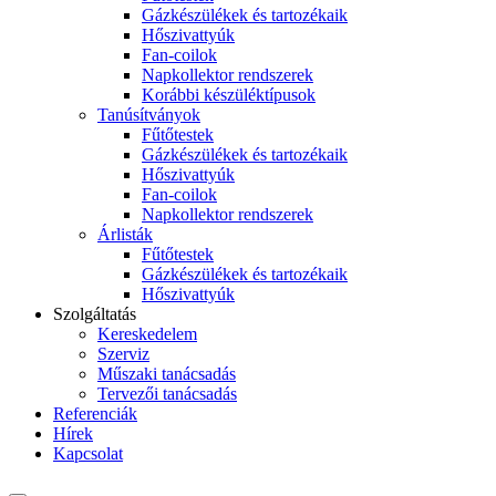
Gázkészülékek és tartozékaik
Hőszivattyúk
Fan-coilok
Napkollektor rendszerek
Korábbi készüléktípusok
Tanúsítványok
Fűtőtestek
Gázkészülékek és tartozékaik
Hőszivattyúk
Fan-coilok
Napkollektor rendszerek
Árlisták
Fűtőtestek
Gázkészülékek és tartozékaik
Hőszivattyúk
Szolgáltatás
Kereskedelem
Szerviz
Műszaki tanácsadás
Tervezői tanácsadás
Referenciák
Hírek
Kapcsolat