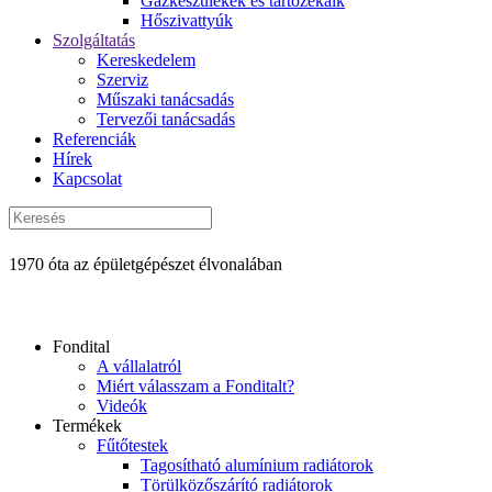
Gázkészülékek és tartozékaik
Hőszivattyúk
Szolgáltatás
Kereskedelem
Szerviz
Műszaki tanácsadás
Tervezői tanácsadás
Referenciák
Hírek
Kapcsolat
1970 óta az épületgépészet élvonalában
Fondital
A vállalatról
Miért válasszam a Fonditalt?
Videók
Termékek
Fűtőtestek
Tagosítható alumínium radiátorok
Törülközőszárító radiátorok