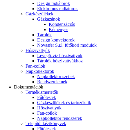
Design radiátorok
Elektromos radiátorok
Gázkészülékek
Gázkazánok
Kondenzációs
Kéményes
Tárolók
Design konvektorok
Novasfer S.r.l. fűtőköri modulok
Hőszivattyúk
Levegő-víz hőszivattyúk
Tárolók hőszivattyúkhoz
Fan-coilok
Napkollektorok
Napkollektor szettek
Rendszerelemek
Dokumentációk
Termékismertetők
Fűtőtestek
Gázkészülékek és tartozékaik
Hőszivattyúk
Fan-coilok
Napkollektor rendszerek
Telepítői kézikönyvek
Fűtőtestek