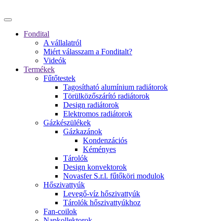
Fondital
A vállalatról
Miért válasszam a Fonditalt?
Videók
Termékek
Fűtőtestek
Tagosítható alumínium radiátorok
Törülközőszárító radiátorok
Design radiátorok
Elektromos radiátorok
Gázkészülékek
Gázkazánok
Kondenzációs
Kéményes
Tárolók
Design konvektorok
Novasfer S.r.l. fűtőköri modulok
Hőszivattyúk
Levegő-víz hőszivattyúk
Tárolók hőszivattyúkhoz
Fan-coilok
Napkollektorok