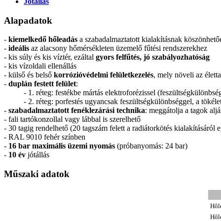
Jótállás
Alapadatok
-
kiemelkedő hőleadás
a szabadalmaztatott kialakításnak köszönhető
-
ideális
az alacsony hőmérsékleten üzemelő fűtési rendszerekhez
- kis súly és kis víztér, ezáltal
gyors felfűtés, jó szabályozhatóság
- kis vízoldali ellenállás
- külső és belső
korrózióvédelmi felületkezelés
, mely növeli az élett
-
duplán festett felület
:
- 1. réteg: festékbe mártás elektroforézissel (feszültségkülönbség
- 2. réteg: porfestés ugyancsak feszültségkülönbséggel, a tökélete
-
szabadalmaztatott fenéklezárási technika
: meggátolja a tagok alj
- fali tartókonzollal vagy lábbal is szerelhető
- 30 tagig rendelhető (20 tagszám felett a radiátorkötés kialakításáról 
- RAL 9010 fehér színben
-
16 bar maximális üzemi nyomás
(próbanyomás: 24 bar)
-
10 év
jótállás
Műszaki adatok
Hől
Hől