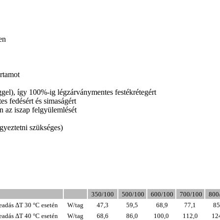
en
artamot
gel), így 100%-ig légzárványmentes festékrétegért
s fedésért és simaságért
án az iszap felgyülemlését
egyeztetni szükséges)
350/100
500/100
60
0/100
700/100
800
eadás ΔT 30 °C esetén
W/tag
47,3
59,5
68,9
77,1
85
eadás ΔT 40 °C esetén
W/tag
68,6
86,0
100,0
112,0
12