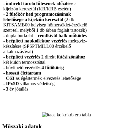
-
indirekt tároló fűtésének időzítése
a
kijelzőn keresztül (KR/KRB esetén)
-
2 fűtőkör heti programozásának
lehetősége a kijelzőn keresztül
(2 db
KITSAMB00 helyiség hőmérséklet-érzékelő
szett-tel, melyből 1 db árban foglalt tartozék)
- dupla burkolat –
rendkívül halk működés
-
beépített napkollektor vezérlés
melegvíz-
készítésre (SPSPTMILL00 érzékelő
alkalmazásával)
-
beépített vezérlés 2
direkt
fűtési zónához
két külön termosztáttal
- bővíthető
vezérlés 4 fűtőkörig
-
hosszú élettartam
-
C63
-as égéstermék-elvezetés lehetősége
-
IPx5D
villamos védettség
-
3 év
jótállás
Műszaki adatok