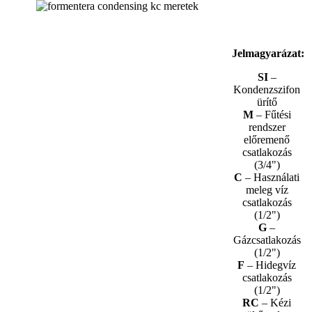
Jelmagyarázat:
SI
–
Kondenzszifon
ürítő
M
– Fűtési
rendszer
előremenő
csatlakozás
(3/4")
C
– Használati
meleg víz
csatlakozás
(1/2")
G
–
Gázcsatlakozás
(1/2")
F
– Hidegvíz
csatlakozás
(1/2")
RC
– Kézi