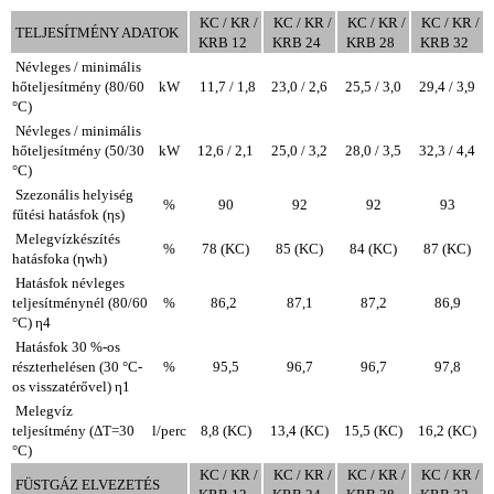
KC / KR /
KC / KR /
KC / KR /
KC / KR /
TELJESÍTMÉNY ADATOK
KRB 12
KRB 24
KRB 28
KRB 32
Névleges / minimális
hőteljesítmény (80/60
kW
11,7 / 1,8
23,0 / 2,6
25,5 / 3,0
29,4 / 3,9
°C)
Névleges / minimális
hőteljesítmény (50/30
kW
12,6 / 2,1
25,0 / 3,2
28,0 / 3,5
32,3 / 4,4
°C)
Szezonális helyiség
%
90
92
92
93
fűtési hatásfok (ηs)
Melegvízkészítés
%
78 (KC)
85 (KC)
84 (KC)
87 (KC)
hatásfoka (ηwh)
Hatásfok névleges
teljesítménynél (80/60
%
86,2
87,1
87,2
86,9
°C) η4
Hatásfok 30 %-os
részterhelésen (30 °C-
%
95,5
96,7
96,7
97,8
os visszatérővel) η1
Melegvíz
teljesítmény (ΔT=30
l/perc
8,8 (KC)
13,4 (KC)
15,5 (KC)
16,2 (KC)
°C)
KC / KR /
KC / KR /
KC / KR /
KC / KR /
FÜSTGÁZ ELVEZETÉS