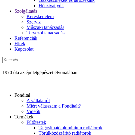
Gázkészülékek és tartozékaik
Hőszivattyúk
Szolgáltatás
Kereskedelem
Szerviz
Műszaki tanácsadás
Tervezői tanácsadás
Referenciák
Hírek
Kapcsolat
1970 óta az épületgépészet élvonalában
Fondital
A vállalatról
Miért válasszam a Fonditalt?
Videók
Termékek
Fűtőtestek
Tagosítható alumínium radiátorok
Törülközőszárító radiátorok