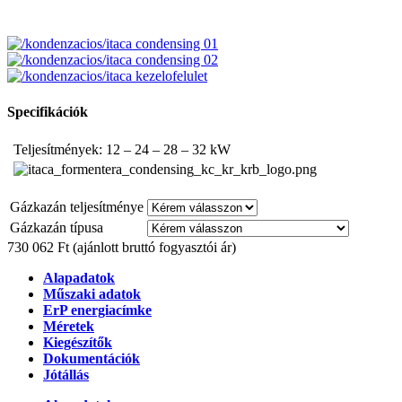
Specifikációk
Teljesítmények: 12 – 24 – 28 – 32 kW
Gázkazán teljesítménye
Gázkazán típusa
730 062 Ft
(ajánlott bruttó fogyasztói ár)
Alapadatok
Műszaki adatok
ErP energiacímke
Méretek
Kiegészítők
Dokumentációk
Jótállás