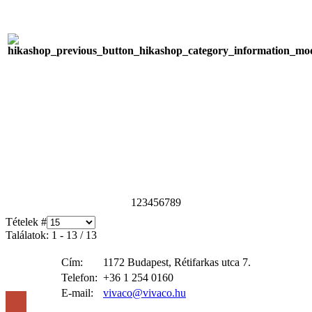
1
2
3
4
5
6
7
8
9
Tételek #
Találatok: 1 - 13 / 13
Cím:
1172 Budapest, Rétifarkas utca 7.
Telefon:
+36 1 254 0160
E-mail:
vivaco@vivaco.hu