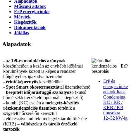
Alapadatok
Műszaki adatok
ErP energiacímke
Méretek
Kiegészítők
Dokumentációk
Jótállás
Alapadatok
- az
1:9-es modulációs arány
nak
köszönhetően a kazán az enyhébb időjárási
körülmények között is képes a rendszer
hőigényéhez igazodva üzemelni
ErP és
-
érintőképernyő
s kezelőfelület
energiacímke
-
Spot Smart okostermosztát
tal üzemeltethető
adatok Itaca
-
beépített időjárásfüggő szabályozó
(külső
Condensing
hőmérséklet-érzékelő opcionális kiegészítő)
KC / KR /
- kombi (KC) esetén a
melegvíz-készítés
KRB / KB
részkondenzációs üzemben
történik a
típusokra
szigetelt hőcserélőn keresztül
12–32 kW-ig
- előkészítve indirekt melegvíz-tároló fűtésére
(KRB) –
váltószelep és tároló érzékelő
tartozék