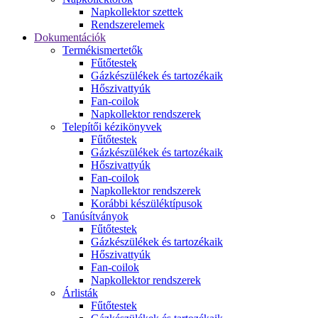
Napkollektor szettek
Rendszerelemek
Dokumentációk
Termékismertetők
Fűtőtestek
Gázkészülékek és tartozékaik
Hőszivattyúk
Fan-coilok
Napkollektor rendszerek
Telepítői kézikönyvek
Fűtőtestek
Gázkészülékek és tartozékaik
Hőszivattyúk
Fan-coilok
Napkollektor rendszerek
Korábbi készüléktípusok
Tanúsítványok
Fűtőtestek
Gázkészülékek és tartozékaik
Hőszivattyúk
Fan-coilok
Napkollektor rendszerek
Árlisták
Fűtőtestek