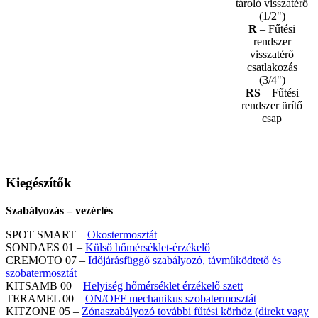
tároló visszatérő
(1/2")
R
– Fűtési
rendszer
visszatérő
csatlakozás
(3/4")
RS
– Fűtési
rendszer ürítő
csap
Kiegészítők
Szabályozás – vezérlés
SPOT SMART –
Okostermosztát
SONDAES 01 –
Külső hőmérséklet-érzékelő
CREMOTO 07 –
Időjárásfüggő szabályozó, távműködtető és
szobatermosztát
KITSAMB 00 –
Helyiség hőmérséklet érzékelő szett
TERAMEL 00 –
ON/OFF mechanikus szobatermosztát
KITZONE 05 –
Zónaszabályozó további fűtési körhöz (direkt vagy