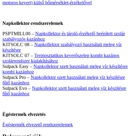
motoros kevert) külső hőmérséklet-érzékelővel
Napkollektor-rendszerelemek
PSPTMILL00 –
Napkollektor és tároló-érzékelő beépített szolár
szabályozós kazánhoz
KITSOLC 08 –
Napkollektor szabályozó használati meleg víz
készítésre
KITSOLC 07 –
Termosztatikus keverőszelep kombi kazános
szolárrendszer kialakításához
Sulpack Easy –
Napkollektor szett használati meleg víz készítésre
kombi kazánhoz
Sulpack Pro –
Napkollektor szett használati meleg víz készítésre
fűtő kazánhoz
Sulpack Evo –
Napkollektor szett használati meleg víz készítésre
fűtő kazánhoz
Égéstermék elvezetés
Égéstermék elvezető rendszerelemek