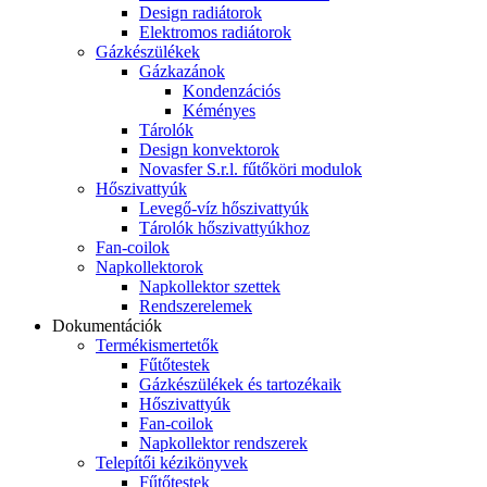
Design radiátorok
Elektromos radiátorok
Gázkészülékek
Gázkazánok
Kondenzációs
Kéményes
Tárolók
Design konvektorok
Novasfer S.r.l. fűtőköri modulok
Hőszivattyúk
Levegő-víz hőszivattyúk
Tárolók hőszivattyúkhoz
Fan-coilok
Napkollektorok
Napkollektor szettek
Rendszerelemek
Dokumentációk
Termékismertetők
Fűtőtestek
Gázkészülékek és tartozékaik
Hőszivattyúk
Fan-coilok
Napkollektor rendszerek
Telepítői kézikönyvek
Fűtőtestek