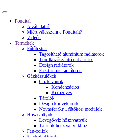
Fondital
A vállalatról
Miért válasszam a Fonditalt?
Videók
Termékek
Fűtőtestek
Tagosítható alumínium radiátorok
Törülközőszárító radiátorok
Design radiátorok
Elektromos radiátorok
Gázkészülékek
Gázkazánok
Kondenzációs
Kéményes
Tárolók
Design konvektorok
Novasfer S.r.l. fűtőköri modulok
Hőszivattyúk
Levegő-víz hőszivattyúk
Tárolók hőszivattyúkhoz
Fan-coilok
Napkollektorok