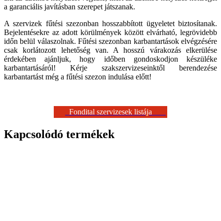
a garanciális javításban szerepet játszanak.
A szervizek fűtési szezonban hosszabbított ügyeletet biztosítanak.
Bejelentésekre az adott körülmények között elvárható, legrövidebb
időn belül válaszolnak. Fűtési szezonban karbantartások elvégzésére
csak korlátozott lehetőség van. A hosszú várakozás elkerülése
érdekében ajánljuk, hogy időben gondoskodjon készüléke
karbantartásáról! Kérje szakszervizeseinktől berendezése
karbantartást még a fűtési szezon indulása előtt!
Fondital szervizesek listája
Kapcsolódó termékek