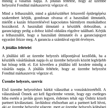
mindig a vásárlás napja. A jótállás feltétele, hogy az üzembe
helyezést Fondital márkaszerviz végezze el.
Mind a felhasználót, mind a gázkészüléket felszerelő épületgépész
szakembert kérjük, gondosan olvassa el a használati útmutatót,
mielőtt a kazán felszerelésével kapcsolatos bármilyen munkálathoz
hozzákezd. A használati útmutató a készülék dobozában, a
garanciajegy pedig a doboz külső oldalára rögzítve található. Kérjük
a felhasználót, hogy a használati útmutatót és a garanciajegyet
egyaránt őrizze meg. A garancia a számlával együtt érvényes.
A jótállás feltételei
A jótállási idő az üzembe helyezés időpontjával kezdődik, ha a
készülék vásárlásának napja és az üzembe helyezés között legfeljebb
hat hónap telik el. Ezt követően a jótállási idő kezdete mindig a
vásárlás napja. A jótállás feltétele, hogy az üzembe helyezést
Fondital márkaszerviz végezze el.
Üzembe helyezés, szerviz
Első üzembe helyezéshez bárkit választhat a vonzáskörzetéből. A
választásnál Önnek azt kell figyelembe vennie, hogy egy esetleges
hiba esetén a javítás gyors legyen, érdemes tehát egy Önhöz közeli
partnert kiválasztani. Javításhoz elsősorban azt a partnert kell hívni,
aki az üzembe helyezést végezte, mert az üzembe helyezés költségei