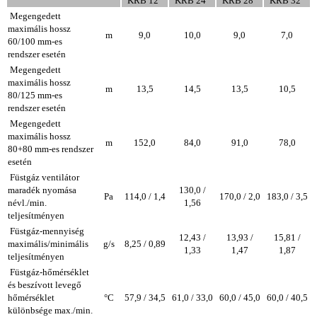
KRB 12
KRB 24
KRB 28
KRB 32
Megengedett
maximális hossz
m
9,0
10,0
9,0
7,0
60/100 mm-es
rendszer esetén
Megengedett
maximális hossz
m
13,5
14,5
13,5
10,5
80/125 mm-es
rendszer esetén
Megengedett
maximális hossz
m
152,0
84,0
91,0
78,0
80+80 mm-es rendszer
esetén
Füstgáz ventilátor
maradék nyomása
130,0 /
Pa
114,0 / 1,4
170,0 / 2,0
183,0 / 3,5
névl./min.
1,56
teljesítményen
Füstgáz-mennyiség
12,43 /
13,93 /
15,81 /
maximális/minimális
g/s
8,25 / 0,89
1,33
1,47
1,87
teljesítményen
Füstgáz-hőmérséklet
és beszívott levegő
hőmérséklet
°C
57,9 / 34,5
61,0 / 33,0
60,0 / 45,0
60,0 / 40,5
különbsége max./min.