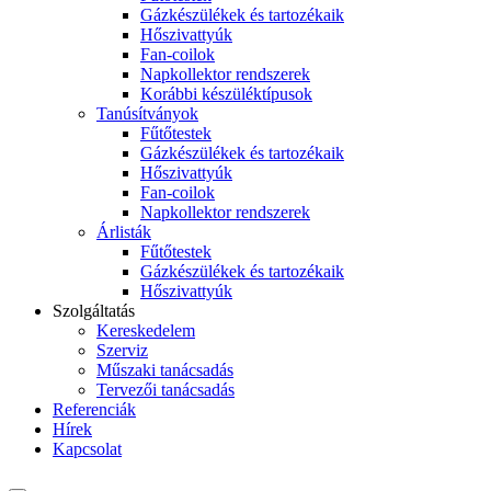
Gázkészülékek és tartozékaik
Hőszivattyúk
Fan-coilok
Napkollektor rendszerek
Korábbi készüléktípusok
Tanúsítványok
Fűtőtestek
Gázkészülékek és tartozékaik
Hőszivattyúk
Fan-coilok
Napkollektor rendszerek
Árlisták
Fűtőtestek
Gázkészülékek és tartozékaik
Hőszivattyúk
Szolgáltatás
Kereskedelem
Szerviz
Műszaki tanácsadás
Tervezői tanácsadás
Referenciák
Hírek
Kapcsolat