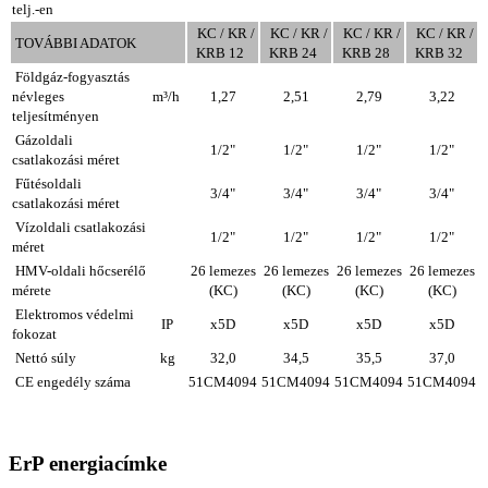
telj.-en
KC / KR /
KC / KR /
KC / KR /
KC / KR /
TOVÁBBI ADATOK
KRB 12
KRB 24
KRB 28
KRB 32
Földgáz-fogyasztás
névleges
m³/h
1,27
2,51
2,79
3,22
teljesítményen
Gázoldali
1/2"
1/2"
1/2"
1/2"
csatlakozási méret
Fűtésoldali
3/4"
3/4"
3/4"
3/4"
csatlakozási méret
Vízoldali csatlakozási
1/2"
1/2"
1/2"
1/2"
méret
HMV-oldali hőcserélő
26 lemezes
26 lemezes
26 lemezes
26 lemezes
mérete
(KC)
(KC)
(KC)
(KC)
Elektromos védelmi
IP
x5D
x5D
x5D
x5D
fokozat
Nettó súly
kg
32,0
34,5
35,5
37,0
CE engedély száma
51CM4094
51CM4094
51CM4094
51CM4094
ErP energiacímke