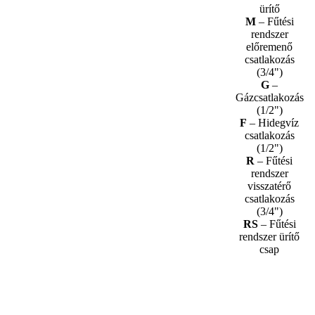
ürítő
M
– Fűtési
rendszer
előremenő
csatlakozás
(3/4")
G
–
Gázcsatlakozás
(1/2")
F
– Hidegvíz
csatlakozás
(1/2")
R
– Fűtési
rendszer
visszatérő
csatlakozás
(3/4")
RS
– Fűtési
rendszer ürítő
csap