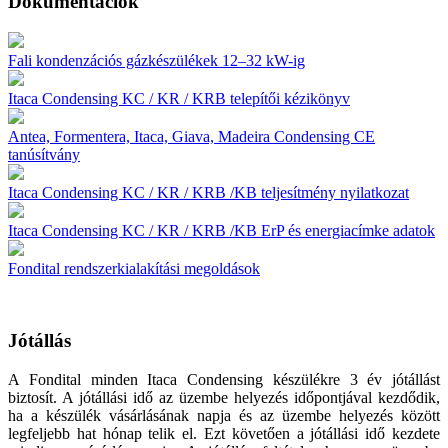
Dokumentációk
Fali kondenzációs gázkészülékek 12–32 kW-ig
Itaca Condensing KC / KR / KRB telepítői kézikönyv
Antea, Formentera, Itaca, Giava, Madeira Condensing CE
tanúsítvány
Itaca Condensing KC / KR / KRB /KB teljesítmény nyilatkozat
Itaca Condensing KC / KR / KRB /KB ErP és energiacímke adatok
Fondital rendszerkialakítási megoldások
Jótállás
A Fondital minden Itaca Condensing készülékre 3 év jótállást
biztosít. A jótállási idő az üzembe helyezés időpontjával kezdődik,
ha a készülék vásárlásának napja és az üzembe helyezés között
legfeljebb hat hónap telik el. Ezt követően a jótállási idő kezdete