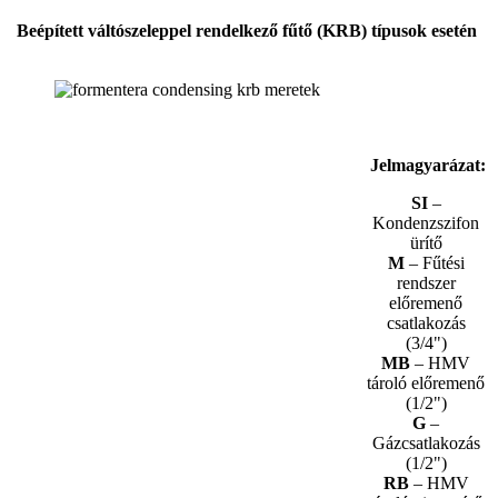
Beépített váltószeleppel rendelkező fűtő (KRB) típusok esetén
Jelmagyarázat:
SI
–
Kondenzszifon
ürítő
M
– Fűtési
rendszer
előremenő
csatlakozás
(3/4")
MB
– HMV
tároló előremenő
(1/2")
G
–
Gázcsatlakozás
(1/2")
RB
– HMV