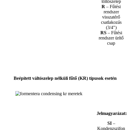
töltőszelep
R
– Fűtési
rendszer
visszatérő
csatlakozás
(3/4")
RS
– Fűtési
rendszer ürítő
csap
Beépített váltószelep nélküli fűtő (KR) típusok esetén
Jelmagyarázat:
SI
–
Kondenzszifon