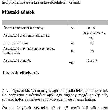
heti programozása a kazán kezelőfelületén történik
Műszaki adatok
Ü
zemi hőmérséklet-tartomány
°C
0 – 50
10 kOhm (25 °C-
A
z
érzékelő e
lektromos ellenállása
on)
Az
érzékelő hossza
m
0,5
Az
érzékelő maximálisan megengedett
m
50
toldhatósága
Az
érzékelő átmérője
2 x 1,5
mm²
Javasolt elhelyezés
A szabályozót kb. 1,5 m magasságban, a padló felett kell felszerelni.
Ne helyezzük a készüléket ajtó vagy függöny mögé, ne érje víz,
sugárzó hőforrás melege vagy közvetlen napsugárzás hatása.
Önálló, árnyékolt vezetéket (2 x 1,5 mm²) kell alkalmazni