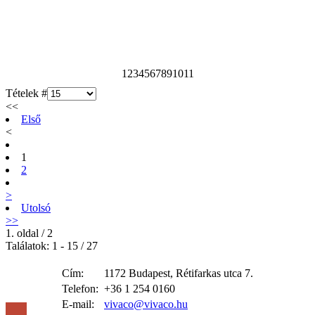
1
2
3
4
5
6
7
8
9
10
11
Tételek #
<<
Első
<
1
2
>
Utolsó
>>
1. oldal / 2
Találatok: 1 - 15 / 27
Cím:
1172 Budapest, Rétifarkas utca 7.
Telefon:
+36 1 254 0160
E-mail:
vivaco@vivaco.hu