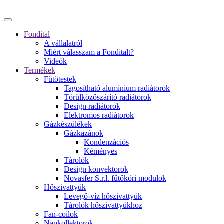
Fondital
A vállalatról
Miért válasszam a Fonditalt?
Videók
Termékek
Fűtőtestek
Tagosítható alumínium radiátorok
Törülközőszárító radiátorok
Design radiátorok
Elektromos radiátorok
Gázkészülékek
Gázkazánok
Kondenzációs
Kéményes
Tárolók
Design konvektorok
Novasfer S.r.l. fűtőköri modulok
Hőszivattyúk
Levegő-víz hőszivattyúk
Tárolók hőszivattyúkhoz
Fan-coilok
Napkollektorok