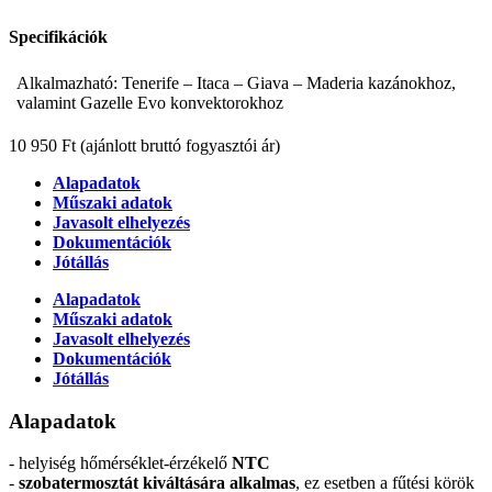
Specifikációk
Alkalmazható: Tenerife – Itaca – Giava – Maderia kazánokhoz,
valamint Gazelle Evo konvektorokhoz
10 950 Ft
(ajánlott bruttó fogyasztói ár)
Alapadatok
Műszaki adatok
Javasolt elhelyezés
Dokumentációk
Jótállás
Alapadatok
Műszaki adatok
Javasolt elhelyezés
Dokumentációk
Jótállás
Alapadatok
- helyiség hőmérséklet-érzékelő
NTC
-
szobatermosztát kiváltására alkalmas
, ez esetben a fűtési körök