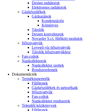
Design radiátorok
Elektromos radiátorok
Gázkészülékek
Gázkazánok
Kondenzációs
Kéményes
Tárolók
Design konvektorok
Novasfer S.r.l. fűtőköri modulok
Hőszivattyúk
Levegő-víz hőszivattyúk
Tárolók hőszivattyúkhoz
Fan-coilok
Napkollektorok
Napkollektor szettek
Rendszerelemek
Dokumentációk
Termékismertetők
Fűtőtestek
Gázkészülékek és tartozékaik
Hőszivattyúk
Fan-coilok
Napkollektor rendszerek
Telepítői kézikönyvek
Fűtőtestek