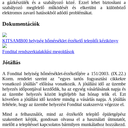
a gázkészülék és a szabályozó közé. Ezzel lehet biztosítani a
szabályozó megfelelő működését és elkerülni a különböző
elektromos zavaró hatásokból adódó problémákat.
Dokumentációk
KITSAMB00 helyiség hőmérséklet érzékelő telepítői kézikönyv
Fondital rendszerkialakítási megoldások
Jótállás
A Fondital helyiség hőmérséklet-érzékelőjére a 151/2003. (IX.22.)
Korm. rendelet szerint az "egyes tartós fogyasztási cikkekre
vonatkozó jótállás” előírása vonatkozik. A jótállási idő az üzembe
helyezés időpontjával kezdődik, ha az egység vásárlásának napja és
az üzembe helyezés között legfeljebb hat hónap telik el. Ezt
követően a jótállási idő kezdete mindig a vásárlás napja. A jótállás
feltétele, hogy az üzembe helyezést Fondital szakszerviz végezze el.
Mind a felhasználót, mind az érzékelőt telepítő épületgépész
szakembert kérjük, gondosan olvassa el a használati útmutatót,
mielőtt a telepítéssel kapcsolatos bármilyen munkálathoz hozzákezd.