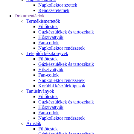
Napkollektor szettek
Rendszerelemek
Dokumentációk
Termékismertetők
Fűtőtestek
Gázkészülékek és tartozékaik
Hőszivattyúk
Fan-coilok
Napkollektor rendszerek
Telepítői kézikönyvek
Fűtőtestek
Gázkészülékek és tartozékaik
Hőszivattyúk
Fan-coilok
Napkollektor rendszerek
Korábbi készüléktípusok
Tanúsítványok
Fűtőtestek
Gázkészülékek és tartozékaik
Hőszivattyúk
Fan-coilok
Napkollektor rendszerek
Árlisták
Fűtőtestek