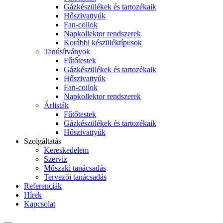
Gázkészülékek és tartozékaik
Hőszivattyúk
Fan-coilok
Napkollektor rendszerek
Korábbi készüléktípusok
Tanúsítványok
Fűtőtestek
Gázkészülékek és tartozékaik
Hőszivattyúk
Fan-coilok
Napkollektor rendszerek
Árlisták
Fűtőtestek
Gázkészülékek és tartozékaik
Hőszivattyúk
Szolgáltatás
Kereskedelem
Szerviz
Műszaki tanácsadás
Tervezői tanácsadás
Referenciák
Hírek
Kapcsolat