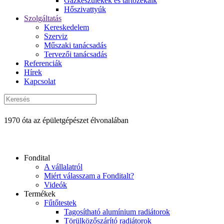
Gázkészülékek és tartozékaik
Hőszivattyúk
Szolgáltatás
Kereskedelem
Szerviz
Műszaki tanácsadás
Tervezői tanácsadás
Referenciák
Hírek
Kapcsolat
1970 óta az épületgépészet élvonalában
Fondital
A vállalatról
Miért válasszam a Fonditalt?
Videók
Termékek
Fűtőtestek
Tagosítható alumínium radiátorok
Törülközőszárító radiátorok