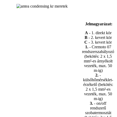
Jelmagyarázat:
A
- 1. direkt kör
B
- 2. kevert kör
C
- 3. kevert kör
1.
- Cremoto 07
rendszerszabályozó
(bekötés: 2 x 1,5
mm²-es árnyékolt
vezeték, max. 50
m-ig)
2.
-
külsőhőmérséklet-
érzékelő (bekötés:
2 x 1,5 mm²-es
vezeték, max. 50
m-ig)
3.
- on/off
rendszerű
szobatermosztát