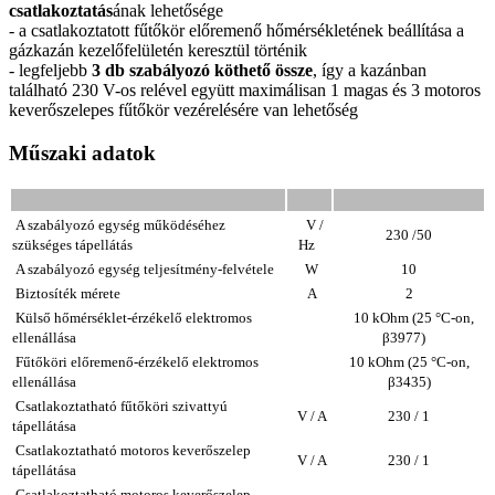
csatlakoztatás
ának lehetősége
- a csatlakoztatott fűtőkör előremenő hőmérsékletének beállítása a
gázkazán kezelőfelületén keresztül történik
- legfeljebb
3 db szabályozó köthető össze
, így a kazánban
található 230 V-os relével együtt maximálisan 1 magas és 3 motoros
keverőszelepes fűtőkör vezérelésére van lehetőség
Műszaki adatok
A szabályozó egység működéséhez
V /
230 /50
szükséges tápellátás
Hz
A szabályozó egység teljesítmény-felvétele
W
10
Biztosíték mérete
A
2
Külső hőmérséklet-érzékelő e
lektromos
10 kOhm (25 °C-on,
ellenállása
β3977)
Fűtőköri előremenő-érzékelő e
lektromos
10 kOhm (25 °C-on,
ellenállása
β3435)
Csatlakoztatható fűtőköri szivattyú
V / A
230 / 1
tápellátása
Csatlakoztatható motoros keverőszelep
V / A
230 / 1
tápellátása
Csatlakoztatható m
otoros keverőszelep