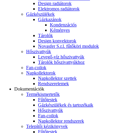
Design radiátorok
Elektromos radiátorok
Gázkészülékek
Gázkazánok
Kondenzációs
Kéményes
Tárolók
Design konvektorok
Novasfer S.r.l. fűtőköri modulok
Hőszivattyúk
Levegő-víz hőszivattyúk
Tárolók hőszivattyúkhoz
Fan-coilok
Napkollektorok
Napkollektor szettek
Rendszerelemek
Dokumentációk
Termékismertetők
Fűtőtestek
Gázkészülékek és tartozékaik
Hőszivattyúk
Fan-coilok
Napkollektor rendszerek
Telepítői kézikönyvek
Fűtőtestek