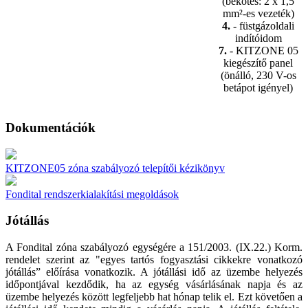
(bekötés: 2 x 1,5
mm²-es vezeték)
4.
- füstgázoldali
indítóidom
7.
- KITZONE 05
kiegészítő panel
(önálló, 230 V-os
betápot igényel)
Dokumentációk
KITZONE05 zóna szabályozó telepítői kézikönyv
Fondital rendszerkialakítási megoldások
Jótállás
A Fondital zóna szabályozó egységére a 151/2003. (IX.22.) Korm.
rendelet szerint az "egyes tartós fogyasztási cikkekre vonatkozó
jótállás” előírása vonatkozik. A jótállási idő az üzembe helyezés
időpontjával kezdődik, ha az egység vásárlásának napja és az
üzembe helyezés között legfeljebb hat hónap telik el. Ezt követően a