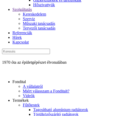
Gázkészülékek és tartozékaik
Hőszivattyúk
Szolgáltatás
Kereskedelem
Szerviz
Műszaki tanácsadás
Tervezői tanácsadás
Referenciák
Hírek
Kapcsolat
1970 óta az épületgépészet élvonalában
Fondital
A vállalatról
Miért válasszam a Fonditalt?
Videók
Termékek
Fűtőtestek
Tagosítható alumínium radiátorok
Törülközőszárító radiátorok