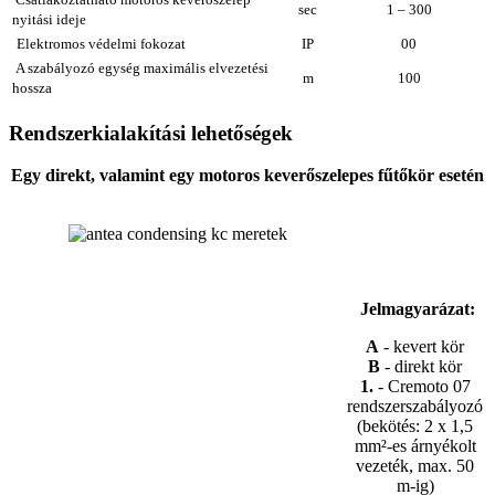
sec
1 – 300
nyitási ideje
Elektromos védelmi fokozat
IP
0
0
A szabályozó egység maximális elvezetési
m
10
0
hossza
Rendszerkialakítási lehetőségek
Egy direkt, valamint egy motoros keverőszelepes fűtőkör esetén
Jelmagyarázat:
A
- kevert kör
B
- direkt kör
1.
- Cremoto 07
rendszerszabályozó
(bekötés: 2 x 1,5
mm²-es árnyékolt
vezeték, max. 50
m-ig)