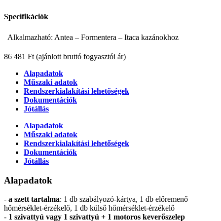
Specifikációk
Alkalmazható: Antea – Formentera – Itaca kazánokhoz
86 481 Ft
(ajánlott bruttó fogyasztói ár)
Alapadatok
Műszaki adatok
Rendszerkialakítási lehetőségek
Dokumentációk
Jótállás
Alapadatok
Műszaki adatok
Rendszerkialakítási lehetőségek
Dokumentációk
Jótállás
Alapadatok
-
a szett tartalma
: 1 db szabályozó-kártya, 1 db előremenő
hőmérséklet-érzékelő, 1 db külső hőmérséklet-érzékelő
-
1 szivattyú vagy 1 szivattyú + 1 motoros keverőszelep