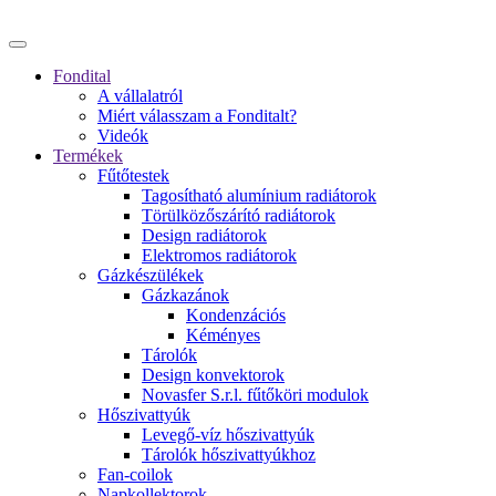
Fondital
A vállalatról
Miért válasszam a Fonditalt?
Videók
Termékek
Fűtőtestek
Tagosítható alumínium radiátorok
Törülközőszárító radiátorok
Design radiátorok
Elektromos radiátorok
Gázkészülékek
Gázkazánok
Kondenzációs
Kéményes
Tárolók
Design konvektorok
Novasfer S.r.l. fűtőköri modulok
Hőszivattyúk
Levegő-víz hőszivattyúk
Tárolók hőszivattyúkhoz
Fan-coilok
Napkollektorok