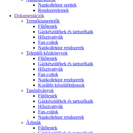
Napkollektor szettek
Rendszerelemek
Dokumentációk
Termékismertetők
Fűtőtestek
Gázkészülékek és tartozékaik
Hőszivattyúk
Fan-coilok
Napkollektor rendszerek
Telepítői kézikönyvek
Fűtőtestek
Gázkészülékek és tartozékaik
Hőszivattyúk
Fan-coilok
Napkollektor rendszerek
Korábbi készüléktípusok
Tanúsítványok
Fűtőtestek
Gázkészülékek és tartozékaik
Hőszivattyúk
Fan-coilok
Napkollektor rendszerek
Árlisták
Fűtőtestek