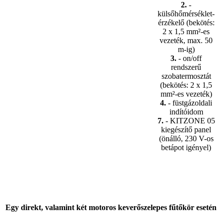
2.
-
külsőhőmérséklet-
érzékelő (bekötés:
2 x 1,5 mm²-es
vezeték, max. 50
m-ig)
3.
- on/off
rendszerű
szobatermosztát
(bekötés: 2 x 1,5
mm²-es vezeték)
4.
- füstgázoldali
indítóidom
7.
- KITZONE 05
kiegészítő panel
(önálló, 230 V-os
betápot igényel)
Egy direkt, valamint két motoros keverőszelepes fűtőkör esetén