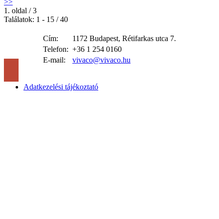
>>
1. oldal / 3
Találatok: 1 - 15 / 40
Cím:
1172 Budapest, Rétifarkas utca 7.
Telefon:
+36 1 254 0160
E-mail:
vivaco@vivaco.hu
Adatkezelési tájékoztató