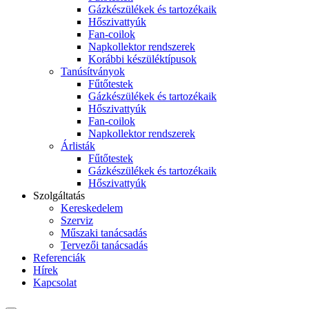
Gázkészülékek és tartozékaik
Hőszivattyúk
Fan-coilok
Napkollektor rendszerek
Korábbi készüléktípusok
Tanúsítványok
Fűtőtestek
Gázkészülékek és tartozékaik
Hőszivattyúk
Fan-coilok
Napkollektor rendszerek
Árlisták
Fűtőtestek
Gázkészülékek és tartozékaik
Hőszivattyúk
Szolgáltatás
Kereskedelem
Szerviz
Műszaki tanácsadás
Tervezői tanácsadás
Referenciák
Hírek
Kapcsolat