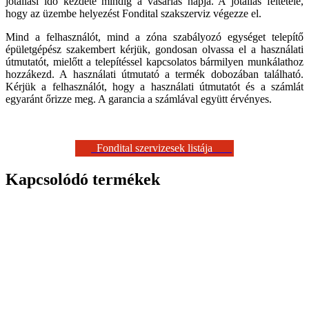
jótállási idő kezdete mindig a vásárlás napja. A jótállás feltétele,
hogy az üzembe helyezést Fondital szakszerviz végezze el.
Mind a felhasználót, mind a zóna szabályozó egységet telepítő
épületgépész szakembert kérjük, gondosan olvassa el a használati
útmutatót, mielőtt a telepítéssel kapcsolatos bármilyen munkálathoz
hozzákezd. A használati útmutató a termék dobozában található.
Kérjük a felhasználót, hogy a használati útmutatót és a számlát
egyaránt őrizze meg. A garancia a számlával együtt érvényes.
Fondital szervizesek listája
Kapcsolódó termékek