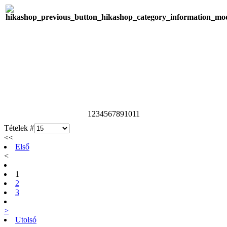
1
2
3
4
5
6
7
8
9
10
11
Tételek #
<<
Első
<
1
2
3
>
Utolsó