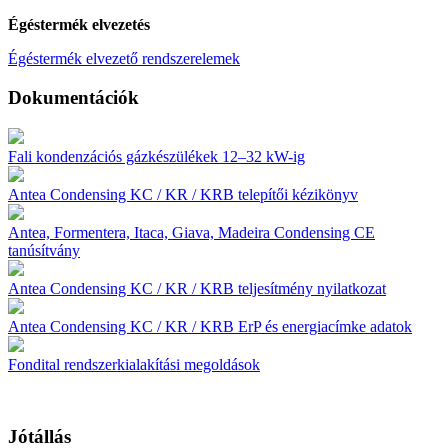
Égéstermék elvezetés
Égéstermék elvezető rendszerelemek
Dokumentációk
Fali kondenzációs gázkészülékek 12–32 kW-ig
Antea Condensing KC / KR / KRB telepítői kézikönyv
Antea, Formentera, Itaca, Giava, Madeira Condensing CE
tanúsítvány
Antea Condensing KC / KR / KRB teljesítmény nyilatkozat
Antea Condensing KC / KR / KRB ErP és energiacímke adatok
Fondital rendszerkialakítási megoldások
Jótállás