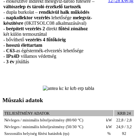
12–28 kW-ig
- előkészítve indirekt melegvíz-tároló fűtésére –
váltószelep és tároló érzékelő tartozék
- dupla burkolat –
rendkívül halk működés
-
napkollektor vezérlés
lehetősége
melegvíz-
készítésre
(0KITSOLC08 alkalmazásával)
-
beépített vezérlés 2
direkt
fűtési zónához
két külön termosztáttal
- bővíthető
vezérlés 4 fűtőkörig
-
hosszú élettartam
-
C63
-as égéstermék-elvezetés lehetősége
-
IPx4D
villamos védettség
-
3 év
jótállás
Műszaki adatok
TELJESÍTMÉNY ADATOK
KRB 24
Névleges / minimális hőteljesítmény (80/60 °C)
kW
22,8 / 2,8
Névleges / minimális hőteljesítmény (50/30 °C)
kW
24,9 / 3,2
Szezonális helyiség fűtési hatásfok (ηs)
%
92