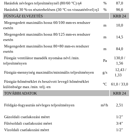
Hatásfok névleges teljesítménynél (80/60 °C) η4
%
87,0
Hatásfok 30 %-os részterhelésen (30 °C-os visszatérővel) η1
%
96,6
FÜSTGÁZ ELVEZETÉS
KRB 24
Megengedett maximális hossz 60/100 mm-es rendszer
m
10,0
esetén
Megengedett maximális hossz 80/125 mm-es rendszer
m
14,5
esetén
Megengedett maximális hossz 80+80 mm-es rendszer
m
84,0
esetén
Füstgáz ventilátor maradék nyomása névl./min.
130,0 /
Pa
teljesítményen
1,56
12,43 /
Füstgáz-mennyiség maximális/minimális teljesítményen
g/s
1,33
Füstgáz-hőmérséklet és beszívott levegő hőmérséklet
°C
61,0 / 33,0
különbsége max./min. telj.-en
TOVÁBBI ADATOK
KRB 24
Földgáz-fogyasztás névleges teljesítményen
m³/h
2,51
Gázoldali csatlakozási méret
1/2"
Fűtésoldali csatlakozási méret
3/4"
Vízoldali csatlakozási méret
1/2"