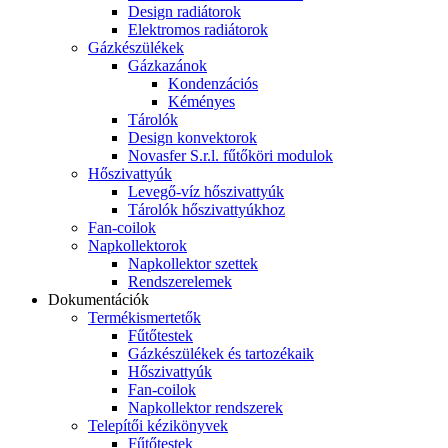
Design radiátorok
Elektromos radiátorok
Gázkészülékek
Gázkazánok
Kondenzációs
Kéményes
Tárolók
Design konvektorok
Novasfer S.r.l. fűtőköri modulok
Hőszivattyúk
Levegő-víz hőszivattyúk
Tárolók hőszivattyúkhoz
Fan-coilok
Napkollektorok
Napkollektor szettek
Rendszerelemek
Dokumentációk
Termékismertetők
Fűtőtestek
Gázkészülékek és tartozékaik
Hőszivattyúk
Fan-coilok
Napkollektor rendszerek
Telepítői kézikönyvek
Fűtőtestek