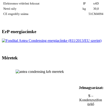
Elektromos védelmi fokozat
IP
x4D
Nettó súly
kg
30,0
CE engedély száma
51CM4094
ErP energiacímke
Méretek
Jelmagyarázat:
S
–
Kondenzszifon
ürítő