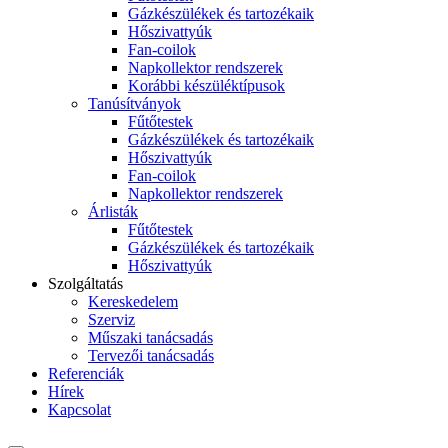
Gázkészülékek és tartozékaik
Hőszivattyúk
Fan-coilok
Napkollektor rendszerek
Korábbi készüléktípusok
Tanúsítványok
Fűtőtestek
Gázkészülékek és tartozékaik
Hőszivattyúk
Fan-coilok
Napkollektor rendszerek
Árlisták
Fűtőtestek
Gázkészülékek és tartozékaik
Hőszivattyúk
Szolgáltatás
Kereskedelem
Szerviz
Műszaki tanácsadás
Tervezői tanácsadás
Referenciák
Hírek
Kapcsolat