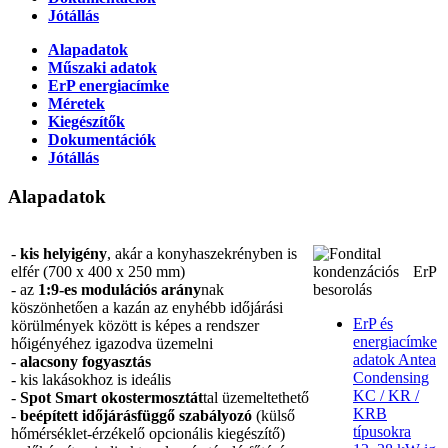
Jótállás
Alapadatok
Műszaki adatok
ErP energiacímke
Méretek
Kiegészítők
Dokumentációk
Jótállás
Alapadatok
-
kis helyigény
, akár a konyhaszekrényben is
elfér (700 x 400 x 250 mm)
- az
1:9-es modulációs arány
nak
köszönhetően a kazán az enyhébb időjárási
ErP és
körülmények között is képes a rendszer
energiacímke
hőigényéhez igazodva üzemelni
adatok Antea
-
alacsony fogyasztás
Condensing
- kis lakásokhoz is ideális
KC / KR /
-
Spot Smart okostermosztát
tal üzemeltethető
KRB
-
beépített időjárásfüggő szabályozó
(külső
típusokra
hőmérséklet-érzékelő opcionális kiegészítő)