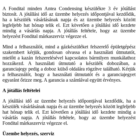
A Fondital minden Antea Condensing készülékre 3 év jótállást
biztosít. A jótállási idő az üzembe helyezés időpontjával kezdődik,
ha a készülék vásárlásának napja és az üzembe helyezés között
legfeljebb hat hónap telik el. Ezt követően a jótállási idő kezdete
mindig a vásárlás napja. A jótállás feltétele, hogy az üzembe
helyezést Fondital márkaszerviz végezze el.
Mind a felhasználót, mind a gázkészüléket felszerelő épületgépész
szakembert kérjük, gondosan olvassa el a használati útmutatót,
mielőtt a kazán felszerelésével kapcsolatos bármilyen munkálathoz
hozzákezd. A használati útmutató a készülék dobozában, a
garanciajegy pedig a doboz külső oldalára rögzítve található. Kérjük
a felhasználót, hogy a használati útmutatót és a garanciajegyet
egyaránt őrizze meg. A garancia a számlával együtt érvényes.
A jótállás feltételei
A jótállási idő az üzembe helyezés időpontjával kezdődik, ha a
készülék vásárlásának napja és az üzembe helyezés között legfeljebb
hat hónap telik el. Ezt követően a jótállási idő kezdete mindig a
vásárlás napja. A jótállás feltétele, hogy az üzembe helyezést
Fondital márkaszerviz végezze el.
Üzembe helyezés, szerviz