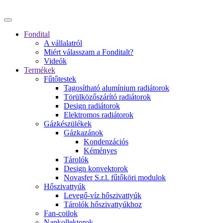
Fondital
A vállalatról
Miért válasszam a Fonditalt?
Videók
Termékek
Fűtőtestek
Tagosítható alumínium radiátorok
Törülközőszárító radiátorok
Design radiátorok
Elektromos radiátorok
Gázkészülékek
Gázkazánok
Kondenzációs
Kéményes
Tárolók
Design konvektorok
Novasfer S.r.l. fűtőköri modulok
Hőszivattyúk
Levegő-víz hőszivattyúk
Tárolók hőszivattyúkhoz
Fan-coilok
Napkollektorok