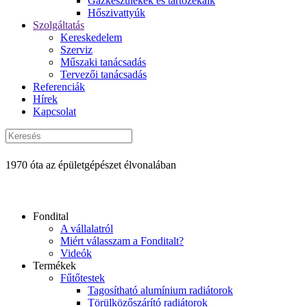
Gázkészülékek és tartozékaik
Hőszivattyúk
Szolgáltatás
Kereskedelem
Szerviz
Műszaki tanácsadás
Tervezői tanácsadás
Referenciák
Hírek
Kapcsolat
1970 óta az épületgépészet élvonalában
Fondital
A vállalatról
Miért válasszam a Fonditalt?
Videók
Termékek
Fűtőtestek
Tagosítható alumínium radiátorok
Törülközőszárító radiátorok