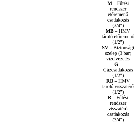
M
– Fűtési
rendszer
előremenő
csatlakozás
(3/4")
MB
– HMV
tároló előremenő
(1/2")
SV
– Biztonsági
szelep (3 bar)
vízelvezetés
G
–
Gázcsatlakozás
(1/2")
RB
– HMV
tároló visszatérő
(1/2")
R
– Fűtési
rendszer
visszatérő
csatlakozás
(3/4")