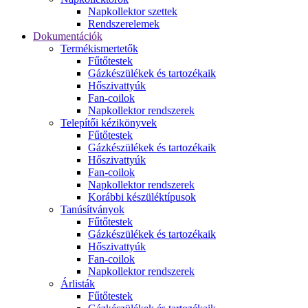
Napkollektor szettek
Rendszerelemek
Dokumentációk
Termékismertetők
Fűtőtestek
Gázkészülékek és tartozékaik
Hőszivattyúk
Fan-coilok
Napkollektor rendszerek
Telepítői kézikönyvek
Fűtőtestek
Gázkészülékek és tartozékaik
Hőszivattyúk
Fan-coilok
Napkollektor rendszerek
Korábbi készüléktípusok
Tanúsítványok
Fűtőtestek
Gázkészülékek és tartozékaik
Hőszivattyúk
Fan-coilok
Napkollektor rendszerek
Árlisták
Fűtőtestek