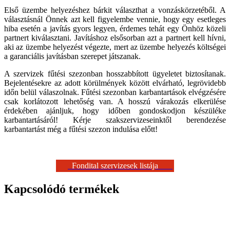
Első üzembe helyezéshez bárkit választhat a vonzáskörzetéből. A
választásnál Önnek azt kell figyelembe vennie, hogy egy esetleges
hiba esetén a javítás gyors legyen, érdemes tehát egy Önhöz közeli
partnert kiválasztani. Javításhoz elsősorban azt a partnert kell hívni,
aki az üzembe helyezést végezte, mert az üzembe helyezés költségei
a garanciális javításban szerepet játszanak.
A szervizek fűtési szezonban hosszabbított ügyeletet biztosítanak.
Bejelentésekre az adott körülmények között elvárható, legrövidebb
időn belül válaszolnak. Fűtési szezonban karbantartások elvégzésére
csak korlátozott lehetőség van. A hosszú várakozás elkerülése
érdekében ajánljuk, hogy időben gondoskodjon készüléke
karbantartásáról! Kérje szakszervizeseinktől berendezése
karbantartást még a fűtési szezon indulása előtt!
Fondital szervizesek listája
Kapcsolódó termékek