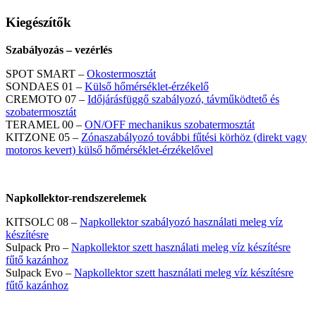
Kiegészítők
Szabályozás – vezérlés
SPOT SMART –
Okostermosztát
SONDAES 01 –
Külső hőmérséklet-érzékelő
CREMOTO 07 –
Időjárásfüggő szabályozó, távműködtető és
szobatermosztát
TERAMEL 00 –
ON/OFF mechanikus szobatermosztát
KITZONE 05 –
Zónaszabályozó további fűtési körhöz (direkt vagy
motoros kevert) külső hőmérséklet-érzékelővel
Napkollektor-rendszerelemek
KITSOLC 08 –
Napkollektor szabályozó használati meleg víz
készítésre
Sulpack Pro –
Napkollektor szett használati meleg víz készítésre
fűtő kazánhoz
Sulpack Evo –
Napkollektor szett használati meleg víz készítésre
fűtő kazánhoz