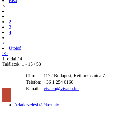
Első
<
1
2
3
4
>
Utolsó
>>
1. oldal / 4
Találatok: 1 - 15 / 53
Cím:
1172 Budapest, Rétifarkas utca 7.
Telefon:
+36 1 254 0160
E-mail:
vivaco@vivaco.hu
Adatkezelési tájékoztató