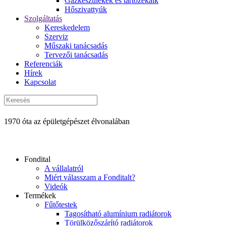
Gázkészülékek és tartozékaik
Hőszivattyúk
Szolgáltatás
Kereskedelem
Szerviz
Műszaki tanácsadás
Tervezői tanácsadás
Referenciák
Hírek
Kapcsolat
1970 óta az épületgépészet élvonalában
Fondital
A vállalatról
Miért válasszam a Fonditalt?
Videók
Termékek
Fűtőtestek
Tagosítható alumínium radiátorok
Törülközőszárító radiátorok