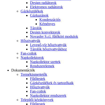
Design radiátorok
Elektromos radiátorok
Gázkészülékek
Gázkazánok
Kondenzációs
Kéményes
Tárolók
Design konvektorok
Novasfer S.r.l. fűtőköri modulok
Hőszivattyúk
Levegő-víz hőszivattyúk
Tárolók hőszivattyúkhoz
Fan-coilok
Napkollektorok
Napkollektor szettek
Rendszerelemek
Dokumentációk
Termékismertetők
Fűtőtestek
Gázkészülékek és tartozékaik
Hőszivattyúk
Fan-coilok
Napkollektor rendszerek
Telepítői kézikönyvek
Fűtőtestek