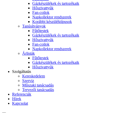
Gázkészülékek és tartozékaik
Hőszivattyúk
Fan-coilok
Napkollektor rendszerek
Korábbi készüléktípusok
Tanúsítványok
Fűtőtestek
Gázkészülékek és tartozékaik
Hőszivattyúk
Fan-coilok
Napkollektor rendszerek
Árlisták
Fűtőtestek
Gázkészülékek és tartozékaik
Hőszivattyúk
Szolgáltatás
Kereskedelem
Szerviz
Műszaki tanácsadás
Tervezői tanácsadás
Referenciák
Hírek
Kapcsolat