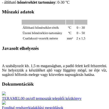
- állítható
hőmérséklet tartomány
: 0-30 °C
Műszaki adatok
Állítható
hőmérséklet-érték
°C
0 – 30
Üzemi hőmérséklet-tartomány
°C
0 – 50
Csatlakozó vezeték mérete
mm²
2 x 1,5
Javasolt elhelyezés
A szabályozót kb. 1,5 m magasságban, a padló felett kell felszerelni.
Ne helyezzük a készüléket ajtó vagy függöny mögé, ne érje víz,
sugárzó hőforrás melege vagy közvetlen napsugárzás hatása.
Dokumentációk
TERAMEL00 on/off termosztát telepítői kézikönyv
Fondital rendszerkialakítási megoldások