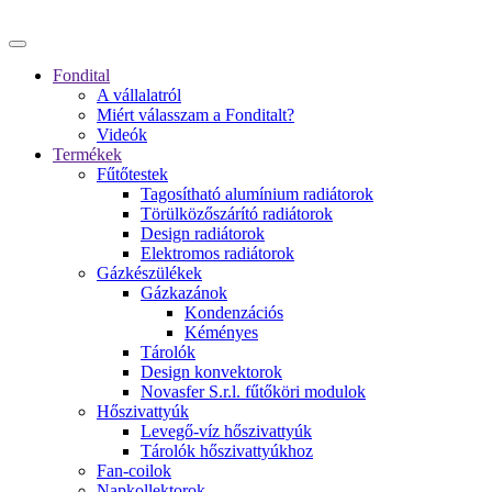
Fondital
A vállalatról
Miért válasszam a Fonditalt?
Videók
Termékek
Fűtőtestek
Tagosítható alumínium radiátorok
Törülközőszárító radiátorok
Design radiátorok
Elektromos radiátorok
Gázkészülékek
Gázkazánok
Kondenzációs
Kéményes
Tárolók
Design konvektorok
Novasfer S.r.l. fűtőköri modulok
Hőszivattyúk
Levegő-víz hőszivattyúk
Tárolók hőszivattyúkhoz
Fan-coilok
Napkollektorok