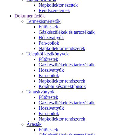
Napkollektor szettek
Rendszerelemek
Dokumentációk
Termékismertetők
Fűtőtestek
Gázkészülékek és tartozékaik
Hőszivattyúk
Fan-coilok
Napkollektor rendszerek
Telepítői kézikönyvek
Fűtőtestek
Gázkészülékek és tartozékaik
Hőszivattyúk
Fan-coilok
Napkollektor rendszerek
Korábbi készüléktípusok
Tanúsítványok
Fűtőtestek
Gázkészülékek és tartozékaik
Hőszivattyúk
Fan-coilok
Napkollektor rendszerek
Árlisták
Fűtőtestek