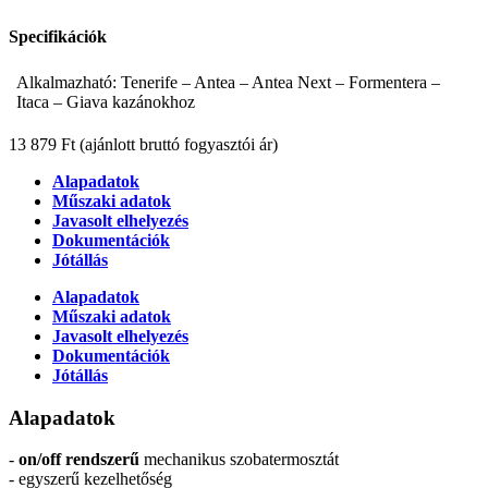
Specifikációk
Alkalmazható: Tenerife – Antea – Antea Next – Formentera –
Itaca – Giava kazánokhoz
13 879 Ft
(ajánlott bruttó fogyasztói ár)
Alapadatok
Műszaki adatok
Javasolt elhelyezés
Dokumentációk
Jótállás
Alapadatok
Műszaki adatok
Javasolt elhelyezés
Dokumentációk
Jótállás
Alapadatok
-
on/off rendszerű
mechanikus szobatermosztát
- egyszerű kezelhetőség