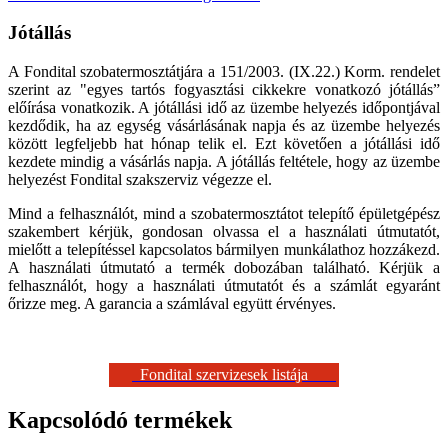
Jótállás
A Fondital szobatermosztátjára a 151/2003. (IX.22.) Korm. rendelet
szerint az "egyes tartós fogyasztási cikkekre vonatkozó jótállás”
előírása vonatkozik. A jótállási idő az üzembe helyezés időpontjával
kezdődik, ha az egység vásárlásának napja és az üzembe helyezés
között legfeljebb hat hónap telik el. Ezt követően a jótállási idő
kezdete mindig a vásárlás napja. A jótállás feltétele, hogy az üzembe
helyezést Fondital szakszerviz végezze el.
Mind a felhasználót, mind a szobatermosztátot telepítő épületgépész
szakembert kérjük, gondosan olvassa el a használati útmutatót,
mielőtt a telepítéssel kapcsolatos bármilyen munkálathoz hozzákezd.
A használati útmutató a termék dobozában található. Kérjük a
felhasználót, hogy a használati útmutatót és a számlát egyaránt
őrizze meg. A garancia a számlával együtt érvényes.
Fondital szervizesek listája
Kapcsolódó termékek