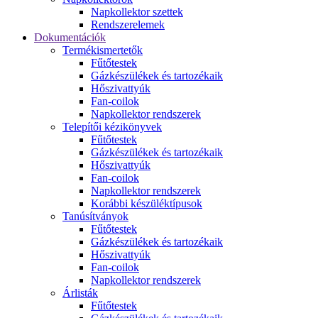
Napkollektor szettek
Rendszerelemek
Dokumentációk
Termékismertetők
Fűtőtestek
Gázkészülékek és tartozékaik
Hőszivattyúk
Fan-coilok
Napkollektor rendszerek
Telepítői kézikönyvek
Fűtőtestek
Gázkészülékek és tartozékaik
Hőszivattyúk
Fan-coilok
Napkollektor rendszerek
Korábbi készüléktípusok
Tanúsítványok
Fűtőtestek
Gázkészülékek és tartozékaik
Hőszivattyúk
Fan-coilok
Napkollektor rendszerek
Árlisták
Fűtőtestek