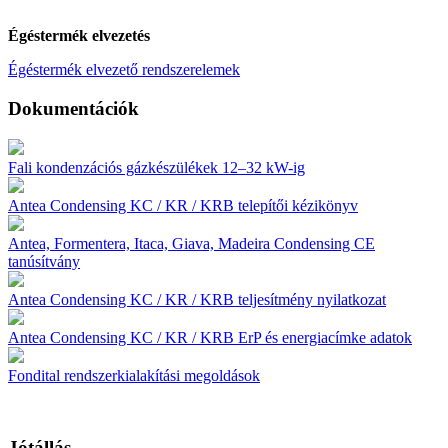
Égéstermék elvezetés
Égéstermék elvezető rendszerelemek
Dokumentációk
Fali kondenzációs gázkészülékek 12–32 kW-ig
Antea Condensing KC / KR / KRB telepítői kézikönyv
Antea, Formentera, Itaca, Giava, Madeira Condensing CE
tanúsítvány
Antea Condensing KC / KR / KRB teljesítmény nyilatkozat
Antea Condensing KC / KR / KRB ErP és energiacímke adatok
Fondital rendszerkialakítási megoldások
Jótállás