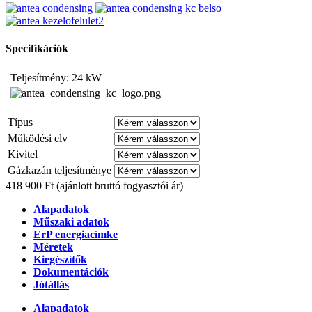
Specifikációk
Teljesítmény: 24 kW
Típus
Működési elv
Kivitel
Gázkazán teljesítménye
418 900 Ft
(ajánlott bruttó fogyasztói ár)
Alapadatok
Műszaki adatok
ErP energiacímke
Méretek
Kiegészítők
Dokumentációk
Jótállás
Alapadatok