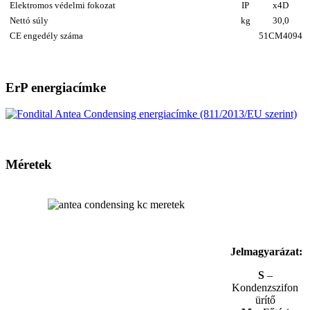
Elektromos védelmi fokozat
IP
x4D
Nettó súly
kg
30,0
CE engedély száma
51CM4094
ErP energiacímke
Méretek
Jelmagyarázat:
S
–
Kondenzszifon
ürítő