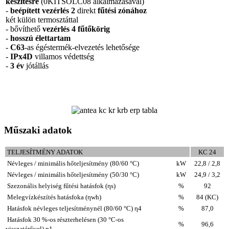
készítésre
(0KITSOLC08 alkalmazásával)
-
beépített vezérlés 2
direkt
fűtési zónához
két külön termosztáttal
- bővíthető
vezérlés 4 fűtőkörig
-
hosszú élettartam
-
C63
-as égéstermék-elvezetés lehetősége
-
IPx4D
villamos védettség
-
3 év
jótállás
Műszaki adatok
TELJESÍTMÉNY ADATOK
KC 24
Névleges / minimális hőteljesítmény (80/60 °C)
kW
22,8 / 2,8
Névleges / minimális hőteljesítmény (50/30 °C)
kW
24,9 / 3,2
Szezonális helyiség fűtési hatásfok (ηs)
%
92
Melegvízkészítés hatásfoka (ηwh)
%
84 (KC)
Hatásfok névleges teljesítménynél (80/60 °C) η4
%
87,0
Hatásfok 30 %-os részterhelésen (30 °C-os
%
96,6
visszatérővel) η1