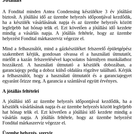
A Fondital minden Antea Condensing készülékre 3 év jótállást
biztosít. A jótállási idő az üzembe helyezés időpontjával kezdődik,
ha a készülék vásárlásának napja és az üzembe helyezés között
legfeljebb hat hónap telik el. Ezt követően a jótállási idő kezdete
mindig a vásárlás napja. A jótállás feltétele, hogy az üzembe
helyezést Fondital márkaszerviz végezze el.
Mind a felhasználót, mind a gázkészüléket felszerelő épületgépész
szakembert kérjük, gondosan olvassa el a használati útmutatót,
mielőtt a kazán felszerelésével kapcsolatos bármilyen munkálathoz
hozzákezd. A használati útmutató a készülék dobozában, a
garanciajegy pedig a doboz külső oldalára rögzítve található. Kérjük
a felhasználót, hogy a használati útmutatót és a garanciajegyet
egyaránt őrizze meg. A garancia a számlával együtt érvényes.
A jótállás feltételei
A jótállási idő az üzembe helyezés időpontjával kezdődik, ha a
készülék vásárlásának napja és az üzembe helyezés között legfeljebb
hat hónap telik el. Ezt követően a jótállási idő kezdete mindig a
vásárlás napja. A jótállás feltétele, hogy az üzembe helyezést
Fondital márkaszerviz végezze el.
Üzembe helyezés, szerviz