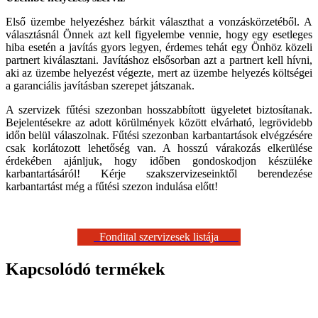
Első üzembe helyezéshez bárkit választhat a vonzáskörzetéből. A
választásnál Önnek azt kell figyelembe vennie, hogy egy esetleges
hiba esetén a javítás gyors legyen, érdemes tehát egy Önhöz közeli
partnert kiválasztani. Javításhoz elsősorban azt a partnert kell hívni,
aki az üzembe helyezést végezte, mert az üzembe helyezés költségei
a garanciális javításban szerepet játszanak.
A szervizek fűtési szezonban hosszabbított ügyeletet biztosítanak.
Bejelentésekre az adott körülmények között elvárható, legrövidebb
időn belül válaszolnak. Fűtési szezonban karbantartások elvégzésére
csak korlátozott lehetőség van. A hosszú várakozás elkerülése
érdekében ajánljuk, hogy időben gondoskodjon készüléke
karbantartásáról! Kérje szakszervizeseinktől berendezése
karbantartást még a fűtési szezon indulása előtt!
Fondital szervizesek listája
Kapcsolódó termékek