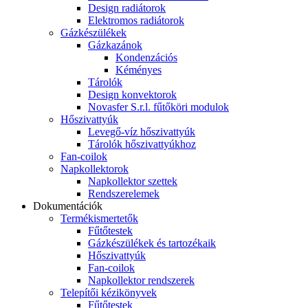
Design radiátorok
Elektromos radiátorok
Gázkészülékek
Gázkazánok
Kondenzációs
Kéményes
Tárolók
Design konvektorok
Novasfer S.r.l. fűtőköri modulok
Hőszivattyúk
Levegő-víz hőszivattyúk
Tárolók hőszivattyúkhoz
Fan-coilok
Napkollektorok
Napkollektor szettek
Rendszerelemek
Dokumentációk
Termékismertetők
Fűtőtestek
Gázkészülékek és tartozékaik
Hőszivattyúk
Fan-coilok
Napkollektor rendszerek
Telepítői kézikönyvek
Fűtőtestek