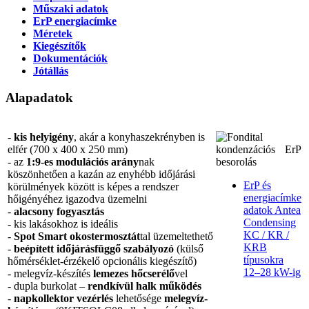
Műszaki adatok
ErP energiacímke
Méretek
Kiegészítők
Dokumentációk
Jótállás
Alapadatok
-
kis helyigény
, akár a konyhaszekrényben is
elfér (700 x 400 x 250 mm)
- az
1:9-es modulációs arány
nak
köszönhetően a kazán az enyhébb időjárási
ErP és
körülmények között is képes a rendszer
energiacímke
hőigényéhez igazodva üzemelni
adatok Antea
-
alacsony fogyasztás
Condensing
- kis lakásokhoz is ideális
KC / KR /
-
Spot Smart okostermosztát
tal üzemeltethető
KRB
-
beépített időjárásfüggő szabályozó
(külső
típusokra
hőmérséklet-érzékelő opcionális kiegészítő)
12–28 kW-ig
- melegvíz-készítés
lemezes hőcserélő
vel
- dupla burkolat –
rendkívül halk működés
-
napkollektor vezérlés
lehetősége
melegvíz-