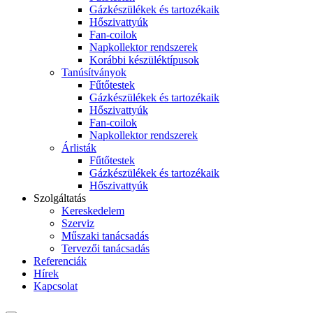
Gázkészülékek és tartozékaik
Hőszivattyúk
Fan-coilok
Napkollektor rendszerek
Korábbi készüléktípusok
Tanúsítványok
Fűtőtestek
Gázkészülékek és tartozékaik
Hőszivattyúk
Fan-coilok
Napkollektor rendszerek
Árlisták
Fűtőtestek
Gázkészülékek és tartozékaik
Hőszivattyúk
Szolgáltatás
Kereskedelem
Szerviz
Műszaki tanácsadás
Tervezői tanácsadás
Referenciák
Hírek
Kapcsolat