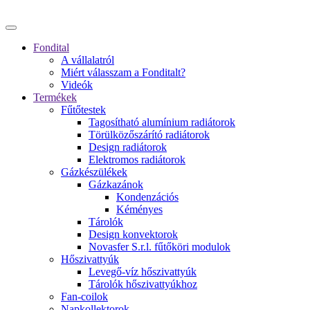
Fondital
A vállalatról
Miért válasszam a Fonditalt?
Videók
Termékek
Fűtőtestek
Tagosítható alumínium radiátorok
Törülközőszárító radiátorok
Design radiátorok
Elektromos radiátorok
Gázkészülékek
Gázkazánok
Kondenzációs
Kéményes
Tárolók
Design konvektorok
Novasfer S.r.l. fűtőköri modulok
Hőszivattyúk
Levegő-víz hőszivattyúk
Tárolók hőszivattyúkhoz
Fan-coilok
Napkollektorok