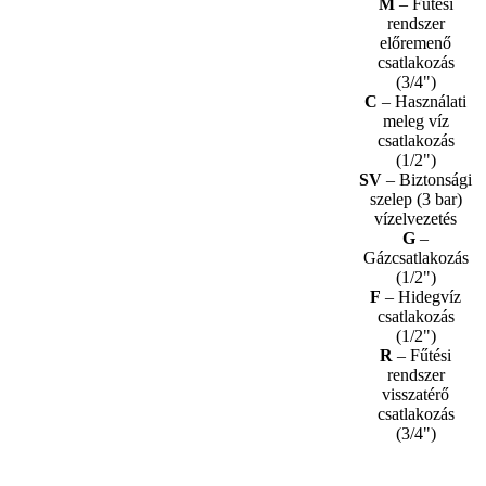
M
– Fűtési
rendszer
előremenő
csatlakozás
(3/4")
C
– Használati
meleg víz
csatlakozás
(1/2")
SV
– Biztonsági
szelep (3 bar)
vízelvezetés
G
–
Gázcsatlakozás
(1/2")
F
– Hidegvíz
csatlakozás
(1/2")
R
– Fűtési
rendszer
visszatérő
csatlakozás
(3/4")