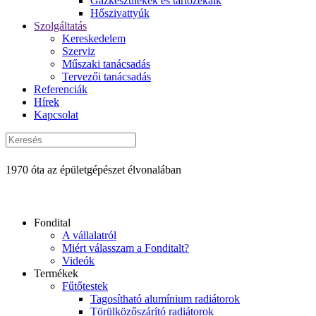
Gázkészülékek és tartozékaik
Hőszivattyúk
Szolgáltatás
Kereskedelem
Szerviz
Műszaki tanácsadás
Tervezői tanácsadás
Referenciák
Hírek
Kapcsolat
1970 óta az épületgépészet élvonalában
Fondital
A vállalatról
Miért válasszam a Fonditalt?
Videók
Termékek
Fűtőtestek
Tagosítható alumínium radiátorok
Törülközőszárító radiátorok