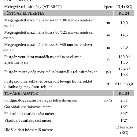
Melegvíz teljesítmény (ΔT=30 °C)
l/perc
13,4 (KC)
FÜSTGÁZ ELVEZETÉS
KC 24
Megengedett maximális hossz 60/100 mm-es rendszer
m
10,0
esetén
Megengedett maximális hossz 80/125 mm-es rendszer
m
14,5
esetén
Megengedett maximális hossz 80+80 mm-es rendszer
m
84,0
esetén
Füstgáz ventilátor maradék nyomása névl./min.
130,0 /
Pa
teljesítményen
1,56
12,43 /
Füstgáz-mennyiség maximális/minimális teljesítményen
g/s
1,33
Füstgáz-hőmérséklet és beszívott levegő hőmérséklet
°C
61,0 / 33,0
különbsége max./min. telj.-en
TOVÁBBI ADATOK
KC 24
Földgáz-fogyasztás névleges teljesítményen
m³/h
2,51
Gázoldali csatlakozási méret
1/2"
Fűtésoldali csatlakozási méret
3/4"
Vízoldali csatlakozási méret
1/2"
12 lemezes
HMV-oldali hőcserélő mérete
(KC)