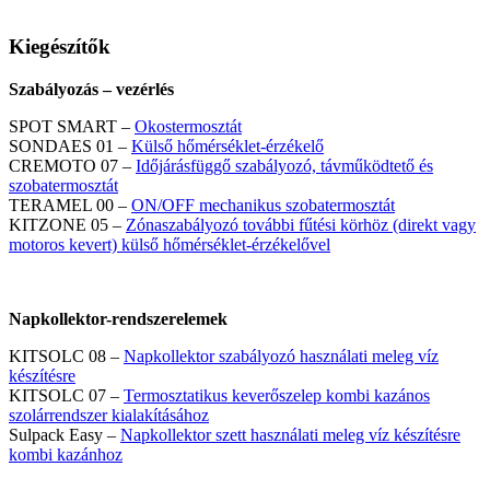
Kiegészítők
Szabályozás – vezérlés
SPOT SMART –
Okostermosztát
SONDAES 01 –
Külső hőmérséklet-érzékelő
CREMOTO 07 –
Időjárásfüggő szabályozó, távműködtető és
szobatermosztát
TERAMEL 00 –
ON/OFF mechanikus szobatermosztát
KITZONE 05 –
Zónaszabályozó további fűtési körhöz (direkt vagy
motoros kevert) külső hőmérséklet-érzékelővel
Napkollektor-rendszerelemek
KITSOLC 08 –
Napkollektor szabályozó használati meleg víz
készítésre
KITSOLC 07 –
Termosztatikus keverőszelep kombi kazános
szolárrendszer kialakításához
Sulpack Easy –
Napkollektor szett használati meleg víz készítésre
kombi kazánhoz