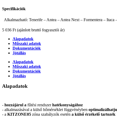
Specifikációk
Alkalmazható: Tenerife – Antea – Antea Next – Formentera – Itaca
5 036 Ft
(ajánlott bruttó fogyasztói ár)
Alapadatok
Műszaki adatok
Dokumentációk
Jótállás
Alapadatok
Műszaki adatok
Dokumentációk
Jótállás
Alapadatok
-
hozzájárul a
fűtési rendszer
hatékonyságához
- alkalmazásával a külső hőmérséklet függvénéyben
optimalizálhatj
- a
KITZONE05
zóna szabályzók esetén
a külső érzékelő tartozék