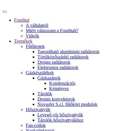
Fondital
A vállalatról
Miért válasszam a Fonditalt?
Videók
Termékek
Fűtőtestek
Tagosítható alumínium radiátorok
Törülközőszárító radiátorok
Design radiátorok
Elektromos radiátorok
Gázkészülékek
Gázkazánok
Kondenzációs
Kéményes
Tárolók
Design konvektorok
Novasfer S.r.l. fűtőköri modulok
Hőszivattyúk
Levegő-víz hőszivattyúk
Tárolók hőszivattyúkhoz
Fan-coilok
Napkollektorok