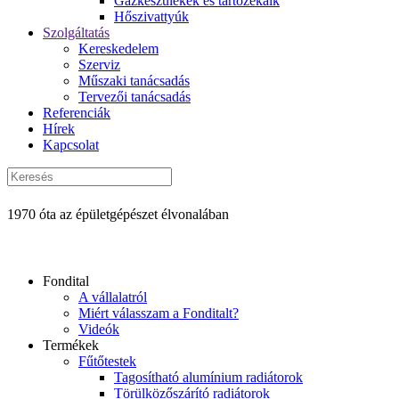
Gázkészülékek és tartozékaik
Hőszivattyúk
Szolgáltatás
Kereskedelem
Szerviz
Műszaki tanácsadás
Tervezői tanácsadás
Referenciák
Hírek
Kapcsolat
1970 óta az épületgépészet élvonalában
Fondital
A vállalatról
Miért válasszam a Fonditalt?
Videók
Termékek
Fűtőtestek
Tagosítható alumínium radiátorok
Törülközőszárító radiátorok