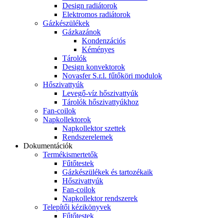
Design radiátorok
Elektromos radiátorok
Gázkészülékek
Gázkazánok
Kondenzációs
Kéményes
Tárolók
Design konvektorok
Novasfer S.r.l. fűtőköri modulok
Hőszivattyúk
Levegő-víz hőszivattyúk
Tárolók hőszivattyúkhoz
Fan-coilok
Napkollektorok
Napkollektor szettek
Rendszerelemek
Dokumentációk
Termékismertetők
Fűtőtestek
Gázkészülékek és tartozékaik
Hőszivattyúk
Fan-coilok
Napkollektor rendszerek
Telepítői kézikönyvek
Fűtőtestek