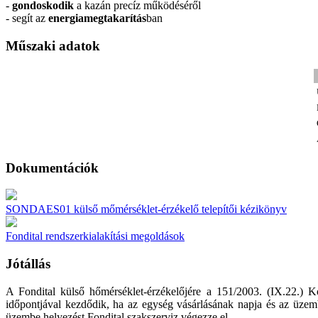
-
gondoskodik
a kazán precíz működéséről
- segít az
energiamegtakarítás
ban
Műszaki adatok
Dokumentációk
SONDAES01 külső mőmérséklet-érzékelő telepítői kézikönyv
Fondital rendszerkialakítási megoldások
Jótállás
A Fondital külső hőmérséklet-érzékelőjére a 151/2003. (IX.22.) Ko
időpontjával kezdődik, ha az egység vásárlásának napja és az üzembe 
üzembe helyezést Fondital szakszerviz végezze el.