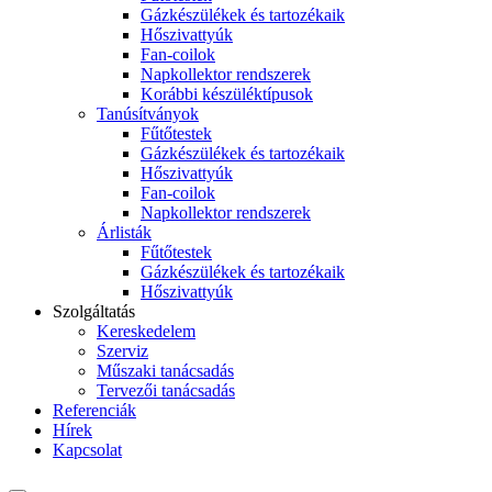
Gázkészülékek és tartozékaik
Hőszivattyúk
Fan-coilok
Napkollektor rendszerek
Korábbi készüléktípusok
Tanúsítványok
Fűtőtestek
Gázkészülékek és tartozékaik
Hőszivattyúk
Fan-coilok
Napkollektor rendszerek
Árlisták
Fűtőtestek
Gázkészülékek és tartozékaik
Hőszivattyúk
Szolgáltatás
Kereskedelem
Szerviz
Műszaki tanácsadás
Tervezői tanácsadás
Referenciák
Hírek
Kapcsolat