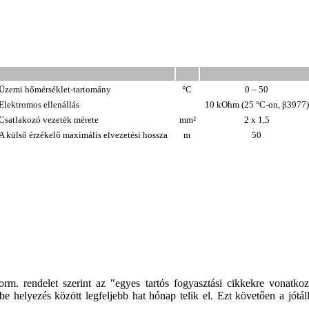
Üzemi hőmérséklet-tartomány
°C
0
– 50
Elektromos ellenállás
10 kOhm (25 °C-on, β3977
Csatlakozó vezeték mérete
mm²
2 x 1,5
A külső érzékelő maximális elvezetési hossza
m
50
rm. rendelet szerint az "egyes tartós fogyasztási cikkekre vonatkozó
helyezés között legfeljebb hat hónap telik el. Ezt követően a jótállá