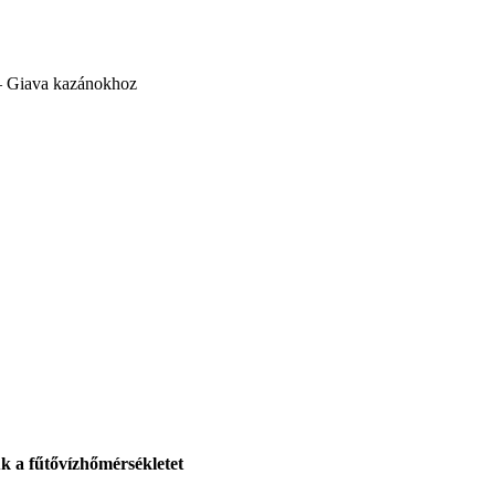
 – Giava kazánokhoz
uk a fűtővízhőmérsékletet