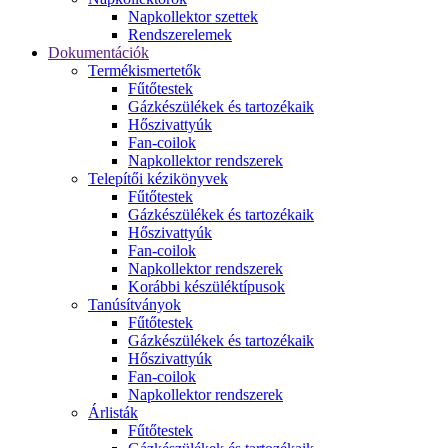
Napkollektor szettek
Rendszerelemek
Dokumentációk
Termékismertetők
Fűtőtestek
Gázkészülékek és tartozékaik
Hőszivattyúk
Fan-coilok
Napkollektor rendszerek
Telepítői kézikönyvek
Fűtőtestek
Gázkészülékek és tartozékaik
Hőszivattyúk
Fan-coilok
Napkollektor rendszerek
Korábbi készüléktípusok
Tanúsítványok
Fűtőtestek
Gázkészülékek és tartozékaik
Hőszivattyúk
Fan-coilok
Napkollektor rendszerek
Árlisták
Fűtőtestek