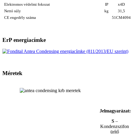
Elektromos védelmi fokozat
IP
x4D
Nettó súly
kg
31,5
CE engedély száma
51CM4094
ErP energiacímke
Méretek
Jelmagyarázat:
S
–
Kondenzszifon
ürítő