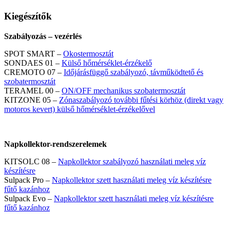
Kiegészítők
Szabályozás – vezérlés
SPOT SMART –
Okostermosztát
SONDAES 01 –
Külső hőmérséklet-érzékelő
CREMOTO 07 –
Időjárásfüggő szabályozó, távműködtető és
szobatermosztát
TERAMEL 00 –
ON/OFF mechanikus szobatermosztát
KITZONE 05 –
Zónaszabályozó további fűtési körhöz (direkt vagy
motoros kevert) külső hőmérséklet-érzékelővel
Napkollektor-rendszerelemek
KITSOLC 08 –
Napkollektor szabályozó használati meleg víz
készítésre
Sulpack Pro –
Napkollektor szett használati meleg víz készítésre
fűtő kazánhoz
Sulpack Evo –
Napkollektor szett használati meleg víz készítésre
fűtő kazánhoz