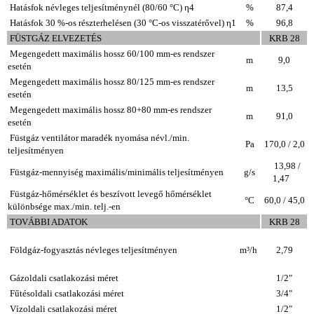
Hatásfok névleges teljesítménynél (80/60 °C) η4
%
87,4
Hatásfok 30 %-os részterhelésen (30 °C-os visszatérővel) η1
%
96,8
FÜSTGÁZ ELVEZETÉS
KRB 28
Megengedett maximális hossz 60/100 mm-es rendszer
m
9,0
esetén
Megengedett maximális hossz 80/125 mm-es rendszer
m
13,5
esetén
Megengedett maximális hossz 80+80 mm-es rendszer
m
91,0
esetén
Füstgáz ventilátor maradék nyomása névl./min.
Pa
170,0 / 2,0
teljesítményen
13,98 /
Füstgáz-mennyiség maximális/minimális teljesítményen
g/s
1,47
Füstgáz-hőmérséklet és beszívott levegő hőmérséklet
°C
60,0 / 45,0
különbsége max./min. telj.-en
TOVÁBBI ADATOK
KRB 28
Földgáz-fogyasztás névleges teljesítményen
m³/h
2,79
Gázoldali csatlakozási méret
1/2"
Fűtésoldali csatlakozási méret
3/4"
Vízoldali csatlakozási méret
1/2"