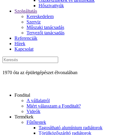
Gázkészülékek és tartozékaik
Hőszivattyúk
Szolgáltatás
Kereskedelem
Szerviz
Műszaki tanácsadás
Tervezői tanácsadás
Referenciák
Hírek
Kapcsolat
1970 óta az épületgépészet élvonalában
Fondital
A vállalatról
Miért válasszam a Fonditalt?
Videók
Termékek
Fűtőtestek
Tagosítható alumínium radiátorok
Törülközőszárító radiátorok