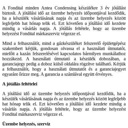
A Fondital minden Antea Condensing készülékre 3 év jótállást
biztosít. A jótállási idő az üzembe helyezés időpontjával kezdődik,
ha a készülék vásárlásának napja és az üzembe helyezés között
legfeljebb hat hónap telik el. Ezt követően a jótállási idő kezdete
mindig a vásárlás napja. A jótállás feltétele, hogy az üzembe
helyezést Fondital márkaszerviz végezze el.
Mind a felhasználót, mind a gázkészüléket felszerelő épületgépész
szakembert kérjük, gondosan olvassa el a használati útmutatót,
mielőtt a kazán felszerelésével kapcsolatos bármilyen munkálathoz
hozzákezd. A használati útmutató a készülék dobozában, a
garanciajegy pedig a doboz külső oldalára rögzítve található. Kérjük
a felhasználót, hogy a használati útmutatót és a garanciajegyet
egyaránt őrizze meg. A garancia a számlával együtt érvényes.
A jótállás feltételei
A jótállási idő az üzembe helyezés időpontjával kezdődik, ha a
készülék vásárlásának napja és az üzembe helyezés között legfeljebb
hat hónap telik el. Ezt követően a jótállási idő kezdete mindig a
vásárlás napja. A jótállás feltétele, hogy az üzembe helyezést
Fondital márkaszerviz végezze el.
Üzembe helyezés, szerviz