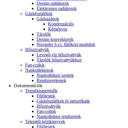
Design radiátorok
Elektromos radiátorok
Gázkészülékek
Gázkazánok
Kondenzációs
Kéményes
Tárolók
Design konvektorok
Novasfer S.r.l. fűtőköri modulok
Hőszivattyúk
Levegő-víz hőszivattyúk
Tárolók hőszivattyúkhoz
Fan-coilok
Napkollektorok
Napkollektor szettek
Rendszerelemek
Dokumentációk
Termékismertetők
Fűtőtestek
Gázkészülékek és tartozékaik
Hőszivattyúk
Fan-coilok
Napkollektor rendszerek
Telepítői kézikönyvek
Fűtőtestek