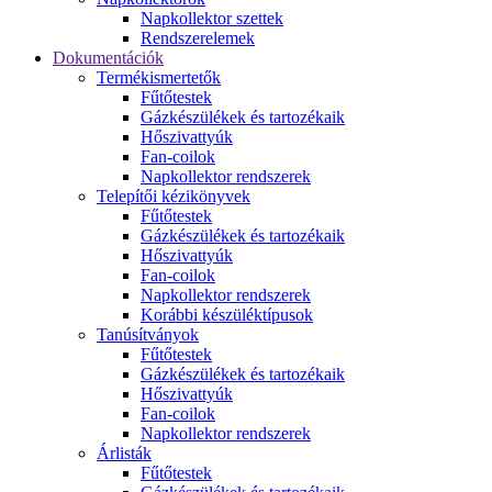
Napkollektor szettek
Rendszerelemek
Dokumentációk
Termékismertetők
Fűtőtestek
Gázkészülékek és tartozékaik
Hőszivattyúk
Fan-coilok
Napkollektor rendszerek
Telepítői kézikönyvek
Fűtőtestek
Gázkészülékek és tartozékaik
Hőszivattyúk
Fan-coilok
Napkollektor rendszerek
Korábbi készüléktípusok
Tanúsítványok
Fűtőtestek
Gázkészülékek és tartozékaik
Hőszivattyúk
Fan-coilok
Napkollektor rendszerek
Árlisták
Fűtőtestek