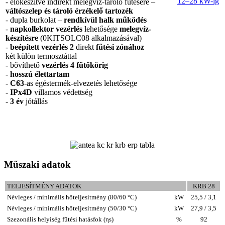
12–28 kW-ig
- előkészítve indirekt melegvíz-tároló fűtésére –
váltószelep és tároló érzékelő tartozék
- dupla burkolat –
rendkívül halk működés
-
napkollektor vezérlés
lehetősége
melegvíz-
készítésre
(0KITSOLC08 alkalmazásával)
-
beépített vezérlés 2
direkt
fűtési zónához
két külön termosztáttal
- bővíthető
vezérlés 4 fűtőkörig
-
hosszú élettartam
-
C63
-as égéstermék-elvezetés lehetősége
-
IPx4D
villamos védettség
-
3 év
jótállás
Műszaki adatok
TELJESÍTMÉNY ADATOK
KRB 28
Névleges / minimális hőteljesítmény (80/60 °C)
kW
25,5 / 3,1
Névleges / minimális hőteljesítmény (50/30 °C)
kW
27,9 / 3,5
Szezonális helyiség fűtési hatásfok (ηs)
%
92