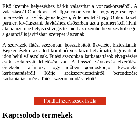
Első üzembe helyezéshez bárkit választhat a vonzáskörzetéből. A
választásnál Önnek azt kell figyelembe vennie, hogy egy esetleges
hiba esetén a javítás gyors legyen, érdemes tehát egy Önhöz közeli
partnert kiválasztani. Javításhoz elsősorban azt a partnert kell hívni,
aki az üzembe helyezést végezte, mert az üzembe helyezés költségei
a garanciális javításban szerepet játszanak.
A szervizek fűtési szezonban hosszabbított ügyeletet biztosítanak.
Bejelentésekre az adott körülmények között elvárható, legrövidebb
időn belül válaszolnak. Fűtési szezonban karbantartások elvégzésére
csak korlátozott lehetőség van. A hosszú várakozás elkerülése
érdekében ajánljuk, hogy időben gondoskodjon készüléke
karbantartásáról! Kérje szakszervizeseinktől berendezése
karbantartást még a fűtési szezon indulása előtt!
Fondital szervizesek listája
Kapcsolódó termékek