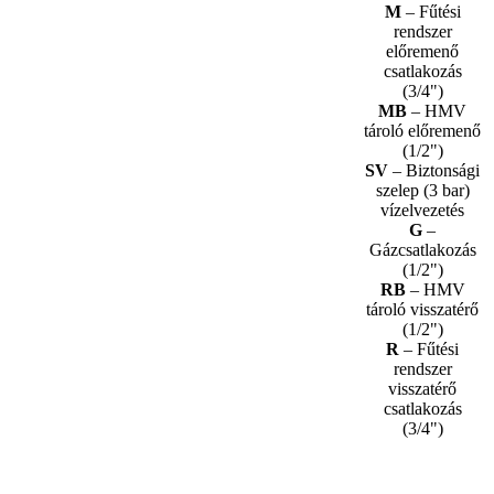
M
– Fűtési
rendszer
előremenő
csatlakozás
(3/4")
MB
– HMV
tároló előremenő
(1/2")
SV
– Biztonsági
szelep (3 bar)
vízelvezetés
G
–
Gázcsatlakozás
(1/2")
RB
– HMV
tároló visszatérő
(1/2")
R
– Fűtési
rendszer
visszatérő
csatlakozás
(3/4")