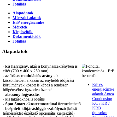
Jótállás
Alapadatok
Műszaki adatok
ErP energiacímke
Méretek
Kiegészítők
Dokumentációk
Jótállás
Alapadatok
-
kis helyigény
, akár a konyhaszekrényben is
elfér (700 x 400 x 250 mm)
- az
1:9-es modulációs arány
nak
köszönhetően a kazán az enyhébb időjárási
ErP és
körülmények között is képes a rendszer
energiacímke
hőigényéhez igazodva üzemelni
adatok Antea
-
alacsony fogyasztás
Condensing
- kis lakásokhoz is ideális
KC / KR /
-
Spot Smart okostermosztát
tal üzemeltethető
KRB
-
beépített időjárásfüggő szabályozó
(külső
típusokra
hőmérséklet-érzékelő opcionális kiegészítő)