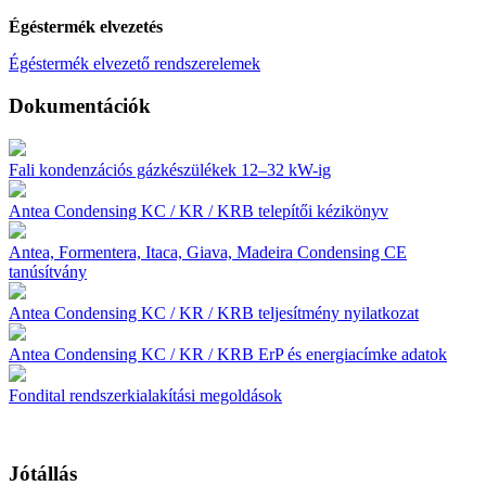
Égéstermék elvezetés
Égéstermék elvezető rendszerelemek
Dokumentációk
Fali kondenzációs gázkészülékek 12–32 kW-ig
Antea Condensing KC / KR / KRB telepítői kézikönyv
Antea, Formentera, Itaca, Giava, Madeira Condensing CE
tanúsítvány
Antea Condensing KC / KR / KRB teljesítmény nyilatkozat
Antea Condensing KC / KR / KRB ErP és energiacímke adatok
Fondital rendszerkialakítási megoldások
Jótállás