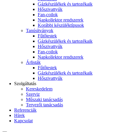
Gázkészülékek és tartozékaik
Hőszivattyúk
Fan-coilok
Napkollektor rendszerek
Korábbi készüléktípusok
Tanúsítványok
Fűtőtestek
Gázkészülékek és tartozékaik
Hőszivattyúk
Fan-coilok
Napkollektor rendszerek
Árlisták
Fűtőtestek
Gázkészülékek és tartozékaik
Hőszivattyúk
Szolgáltatás
Kereskedelem
Szerviz
Műszaki tanácsadás
Tervezői tanácsadás
Referenciák
Hírek
Kapcsolat