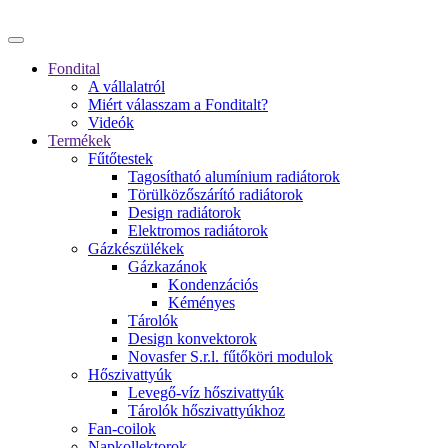
Fondital
A vállalatról
Miért válasszam a Fonditalt?
Videók
Termékek
Fűtőtestek
Tagosítható alumínium radiátorok
Törülközőszárító radiátorok
Design radiátorok
Elektromos radiátorok
Gázkészülékek
Gázkazánok
Kondenzációs
Kéményes
Tárolók
Design konvektorok
Novasfer S.r.l. fűtőköri modulok
Hőszivattyúk
Levegő-víz hőszivattyúk
Tárolók hőszivattyúkhoz
Fan-coilok
Napkollektorok