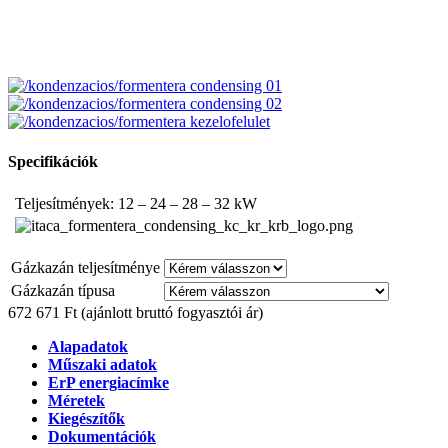
Specifikációk
Teljesítmények: 12 – 24 – 28 – 32 kW
Gázkazán teljesítménye
Gázkazán típusa
672 671 Ft
(ajánlott bruttó fogyasztói ár)
Alapadatok
Műszaki adatok
ErP energiacímke
Méretek
Kiegészítők
Dokumentációk