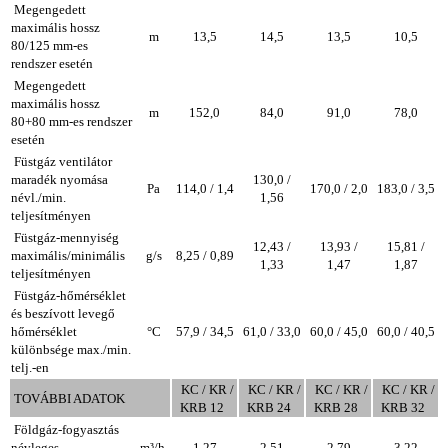
Megengedett
maximális hossz
m
13,5
14,5
13,5
10,5
80/125 mm-es
rendszer esetén
Megengedett
maximális hossz
m
152,0
84,0
91,0
78,0
80+80 mm-es rendszer
esetén
Füstgáz ventilátor
maradék nyomása
130,0 /
Pa
114,0 / 1,4
170,0 / 2,0
183,0 / 3,5
névl./min.
1,56
teljesítményen
Füstgáz-mennyiség
12,43 /
13,93 /
15,81 /
maximális/minimális
g/s
8,25 / 0,89
1,33
1,47
1,87
teljesítményen
Füstgáz-hőmérséklet
és beszívott levegő
hőmérséklet
°C
57,9 / 34,5
61,0 / 33,0
60,0 / 45,0
60,0 / 40,5
különbsége max./min.
telj.-en
KC / KR /
KC / KR /
KC / KR /
KC / KR /
TOVÁBBI ADATOK
KRB 12
KRB 24
KRB 28
KRB 32
Földgáz-fogyasztás
névleges
m³/h
1,27
2,51
2,79
3,22