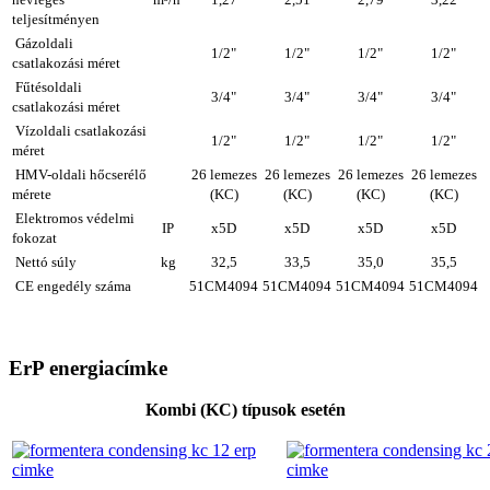
teljesítményen
Gázoldali
1/2"
1/2"
1/2"
1/2"
csatlakozási méret
Fűtésoldali
3/4"
3/4"
3/4"
3/4"
csatlakozási méret
Vízoldali csatlakozási
1/2"
1/2"
1/2"
1/2"
méret
HMV-oldali hőcserélő
26 lemezes
26 lemezes
26 lemezes
26 lemezes
mérete
(KC)
(KC)
(KC)
(KC)
Elektromos védelmi
IP
x5D
x5D
x5D
x5D
fokozat
Nettó súly
kg
32,5
33,5
35,0
35,5
CE engedély száma
51CM4094
51CM4094
51CM4094
51CM4094
ErP energiacímke
Kombi (KC) típusok esetén