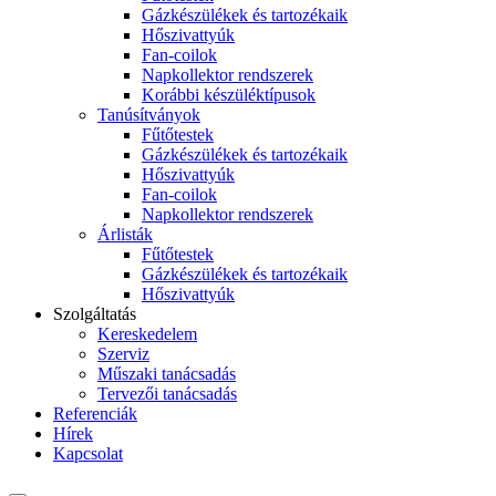
Gázkészülékek és tartozékaik
Hőszivattyúk
Fan-coilok
Napkollektor rendszerek
Korábbi készüléktípusok
Tanúsítványok
Fűtőtestek
Gázkészülékek és tartozékaik
Hőszivattyúk
Fan-coilok
Napkollektor rendszerek
Árlisták
Fűtőtestek
Gázkészülékek és tartozékaik
Hőszivattyúk
Szolgáltatás
Kereskedelem
Szerviz
Műszaki tanácsadás
Tervezői tanácsadás
Referenciák
Hírek
Kapcsolat