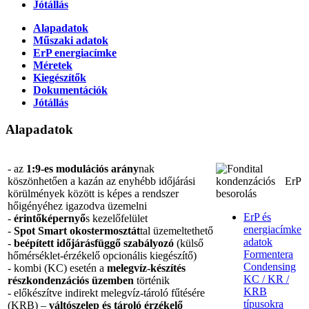
Jótállás
Alapadatok
Műszaki adatok
ErP energiacímke
Méretek
Kiegészítők
Dokumentációk
Jótállás
Alapadatok
- az
1:9-es modulációs arány
nak
köszönhetően a kazán az enyhébb időjárási
körülmények között is képes a rendszer
hőigényéhez igazodva üzemelni
ErP és
-
érintőképernyő
s kezelőfelület
energiacímke
-
Spot Smart okostermosztát
tal üzemeltethető
adatok
-
beépített időjárásfüggő szabályozó
(külső
Formentera
hőmérséklet-érzékelő opcionális kiegészítő)
Condensing
- kombi (KC) esetén a
melegvíz-készítés
KC / KR /
részkondenzációs üzemben
történik
KRB
- előkészítve indirekt melegvíz-tároló fűtésére
típusokra
(KRB) –
váltószelep és tároló érzékelő