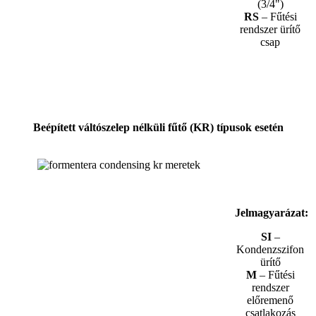
(3/4")
RS
– Fűtési
rendszer ürítő
csap
Beépített váltószelep nélküli fűtő (KR) típusok esetén
Jelmagyarázat:
SI
–
Kondenzszifon
ürítő
M
– Fűtési
rendszer
előremenő
csatlakozás