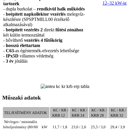
12–32 kW-ig
tartozék
- dupla burkolat –
rendkívül halk működés
-
beépített napkollektor vezérlés
melegvíz-
készítésre (SPSPTMILL00 érzékelő
alkalmazásával)
-
beépített vezérlés 2
direkt
fűtési zónához
két külön termosztáttal
- bővíthető
vezérlés 4 fűtőkörig
-
hosszú élettartam
-
C63
-as égéstermék-elvezetés lehetősége
-
IPx5D
villamos védettség
-
3 év
jótállás
Műszaki adatok
KC / KR /
KC / KR /
KC / KR /
KC / KR /
TELJESÍTMÉNY ADATOK
KRB 12
KRB 24
KRB 28
KRB 32
Névleges / minimális
hőteljesítmény (80/60
kW
11,7 / 1,8
23,0 / 2,6
25,5 / 3,0
29,4 / 3,9