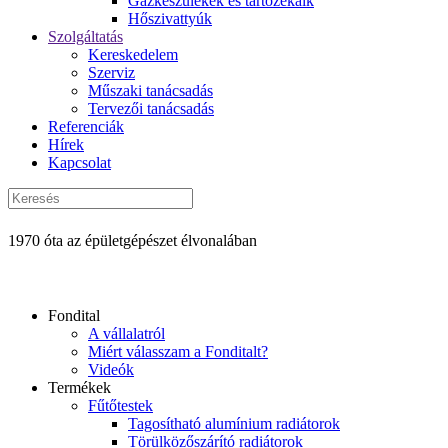
Gázkészülékek és tartozékaik
Hőszivattyúk
Szolgáltatás
Kereskedelem
Szerviz
Műszaki tanácsadás
Tervezői tanácsadás
Referenciák
Hírek
Kapcsolat
1970 óta az épületgépészet élvonalában
Fondital
A vállalatról
Miért válasszam a Fonditalt?
Videók
Termékek
Fűtőtestek
Tagosítható alumínium radiátorok
Törülközőszárító radiátorok