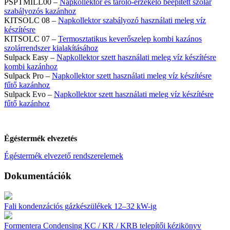
PSPTMILL00 –
Napkollektor és tároló-érzékelő beépített szolár
szabályozós kazánhoz
KITSOLC 08 –
Napkollektor szabályozó használati meleg víz
készítésre
KITSOLC 07 –
Termosztatikus keverőszelep kombi kazános
szolárrendszer kialakításához
Sulpack Easy –
Napkollektor szett használati meleg víz készítésre
kombi kazánhoz
Sulpack Pro –
Napkollektor szett használati meleg víz készítésre
fűtő kazánhoz
Sulpack Evo –
Napkollektor szett használati meleg víz készítésre
fűtő kazánhoz
Égéstermék elvezetés
Égéstermék elvezető rendszerelemek
Dokumentációk
Fali kondenzációs gázkészülékek 12–32 kW-ig
Formentera Condensing KC / KR / KRB telepítői kézikönyv