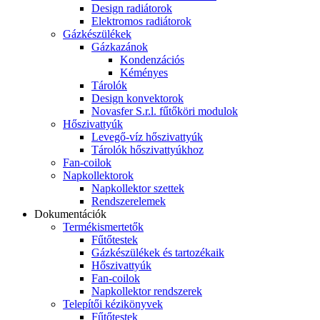
Design radiátorok
Elektromos radiátorok
Gázkészülékek
Gázkazánok
Kondenzációs
Kéményes
Tárolók
Design konvektorok
Novasfer S.r.l. fűtőköri modulok
Hőszivattyúk
Levegő-víz hőszivattyúk
Tárolók hőszivattyúkhoz
Fan-coilok
Napkollektorok
Napkollektor szettek
Rendszerelemek
Dokumentációk
Termékismertetők
Fűtőtestek
Gázkészülékek és tartozékaik
Hőszivattyúk
Fan-coilok
Napkollektor rendszerek
Telepítői kézikönyvek
Fűtőtestek