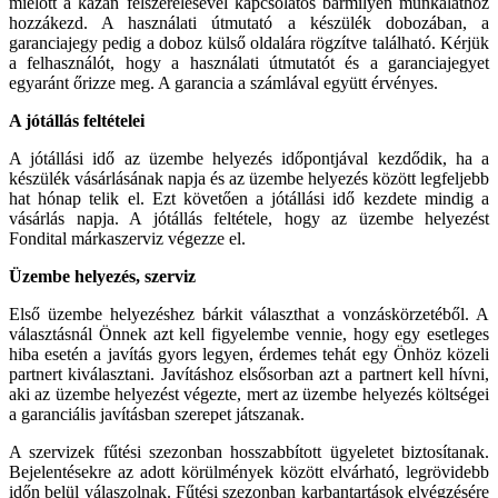
mielőtt a kazán felszerelésével kapcsolatos bármilyen munkálathoz
hozzákezd. A használati útmutató a készülék dobozában, a
garanciajegy pedig a doboz külső oldalára rögzítve található. Kérjük
a felhasználót, hogy a használati útmutatót és a garanciajegyet
egyaránt őrizze meg. A garancia a számlával együtt érvényes.
A jótállás feltételei
A jótállási idő az üzembe helyezés időpontjával kezdődik, ha a
készülék vásárlásának napja és az üzembe helyezés között legfeljebb
hat hónap telik el. Ezt követően a jótállási idő kezdete mindig a
vásárlás napja. A jótállás feltétele, hogy az üzembe helyezést
Fondital márkaszerviz végezze el.
Üzembe helyezés, szerviz
Első üzembe helyezéshez bárkit választhat a vonzáskörzetéből. A
választásnál Önnek azt kell figyelembe vennie, hogy egy esetleges
hiba esetén a javítás gyors legyen, érdemes tehát egy Önhöz közeli
partnert kiválasztani. Javításhoz elsősorban azt a partnert kell hívni,
aki az üzembe helyezést végezte, mert az üzembe helyezés költségei
a garanciális javításban szerepet játszanak.
A szervizek fűtési szezonban hosszabbított ügyeletet biztosítanak.
Bejelentésekre az adott körülmények között elvárható, legrövidebb
időn belül válaszolnak. Fűtési szezonban karbantartások elvégzésére