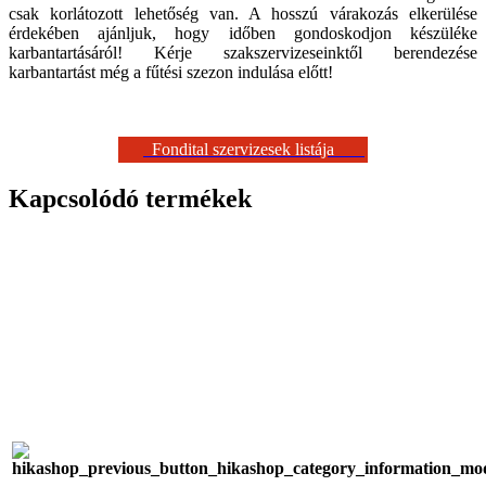
csak korlátozott lehetőség van. A hosszú várakozás elkerülése
érdekében ajánljuk, hogy időben gondoskodjon készüléke
karbantartásáról! Kérje szakszervizeseinktől berendezése
karbantartást még a fűtési szezon indulása előtt!
Fondital szervizesek listája
Kapcsolódó termékek