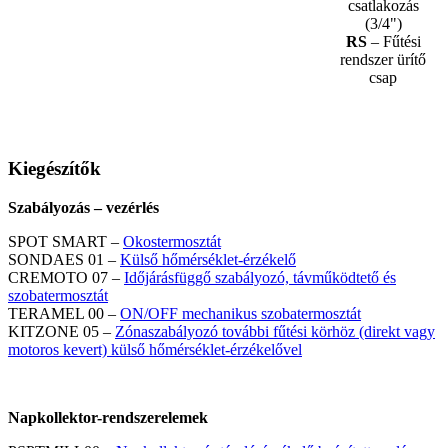
csatlakozás
(3/4")
RS
– Fűtési
rendszer ürítő
csap
Kiegészítők
Szabályozás – vezérlés
SPOT SMART –
Okostermosztát
SONDAES 01 –
Külső hőmérséklet-érzékelő
CREMOTO 07 –
Időjárásfüggő szabályozó, távműködtető és
szobatermosztát
TERAMEL 00 –
ON/OFF mechanikus szobatermosztát
KITZONE 05 –
Zónaszabályozó további fűtési körhöz (direkt vagy
motoros kevert) külső hőmérséklet-érzékelővel
Napkollektor-rendszerelemek