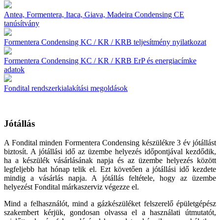
Antea, Formentera, Itaca, Giava, Madeira Condensing CE
tanúsítvány
Formentera Condensing KC / KR / KRB teljesítmény nyilatkozat
Formentera Condensing KC / KR / KRB ErP és energiacímke
adatok
Fondital rendszerkialakítási megoldások
Jótállás
A Fondital minden Formentera Condensing készülékre 3 év jótállást
biztosít. A jótállási idő az üzembe helyezés időpontjával kezdődik,
ha a készülék vásárlásának napja és az üzembe helyezés között
legfeljebb hat hónap telik el. Ezt követően a jótállási idő kezdete
mindig a vásárlás napja. A jótállás feltétele, hogy az üzembe
helyezést Fondital márkaszerviz végezze el.
Mind a felhasználót, mind a gázkészüléket felszerelő épületgépész
szakembert kérjük, gondosan olvassa el a használati útmutatót,