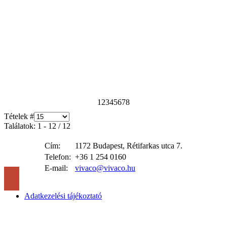
1
2
3
4
5
6
7
8
Tételek #
Találatok: 1 - 12 / 12
Cím:
1172 Budapest, Rétifarkas utca 7.
Telefon:
+36 1 254 0160
E-mail:
vivaco@vivaco.hu
Adatkezelési tájékoztató