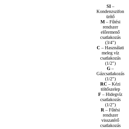
SI
–
Kondenzszifon
ürítő
M
– Fűtési
rendszer
előremenő
csatlakozás
(3/4")
C
– Használati
meleg víz
csatlakozás
(1/2")
G
–
Gázcsatlakozás
(1/2")
RC
– Kézi
töltőszelep
F
– Hidegvíz
csatlakozás
(1/2")
R
– Fűtési
rendszer
visszatérő
csatlakozás