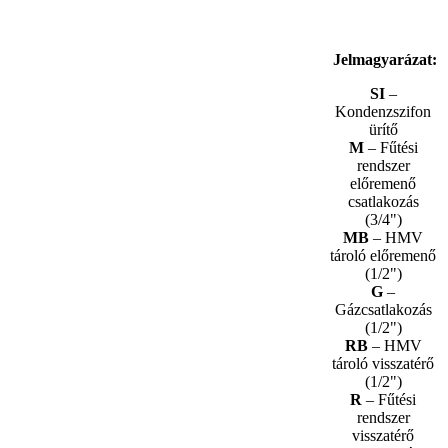
Jelmagyarázat:
SI
–
Kondenzszifon
ürítő
M
– Fűtési
rendszer
előremenő
csatlakozás
(3/4")
MB
– HMV
tároló előremenő
(1/2")
G
–
Gázcsatlakozás
(1/2")
RB
– HMV
tároló visszatérő
(1/2")
R
– Fűtési
rendszer
visszatérő