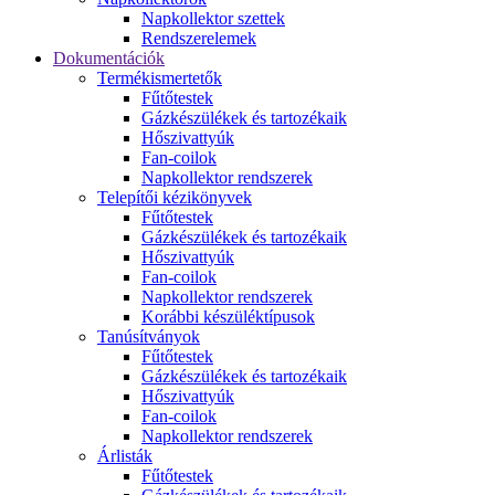
Napkollektor szettek
Rendszerelemek
Dokumentációk
Termékismertetők
Fűtőtestek
Gázkészülékek és tartozékaik
Hőszivattyúk
Fan-coilok
Napkollektor rendszerek
Telepítői kézikönyvek
Fűtőtestek
Gázkészülékek és tartozékaik
Hőszivattyúk
Fan-coilok
Napkollektor rendszerek
Korábbi készüléktípusok
Tanúsítványok
Fűtőtestek
Gázkészülékek és tartozékaik
Hőszivattyúk
Fan-coilok
Napkollektor rendszerek
Árlisták
Fűtőtestek