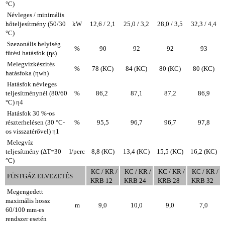
°C)
Névleges / minimális
hőteljesítmény (50/30
kW
12,6 / 2,1
25,0 / 3,2
28,0 / 3,5
32,3 / 4,4
°C)
Szezonális helyiség
%
90
92
92
93
fűtési hatásfok (ηs)
Melegvízkészítés
%
78 (KC)
84 (KC)
80 (KC)
80 (KC)
hatásfoka (ηwh)
Hatásfok névleges
teljesítménynél (80/60
%
86,2
87,1
87,2
86,9
°C) η4
Hatásfok 30 %-os
részterhelésen (30 °C-
%
95,5
96,7
96,7
97,8
os visszatérővel) η1
Melegvíz
teljesítmény (ΔT=30
l/perc
8,8 (KC)
13,4 (KC)
15,5 (KC)
16,2 (KC)
°C)
KC / KR /
KC / KR /
KC / KR /
KC / KR /
FÜSTGÁZ ELVEZETÉS
KRB 12
KRB 24
KRB 28
KRB 32
Megengedett
maximális hossz
m
9,0
10,0
9,0
7,0
60/100 mm-es
rendszer esetén