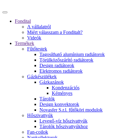
Fondital
A vállalatról
Miért válasszam a Fonditalt?
Videók
Termékek
Fűtőtestek
Tagosítható alumínium radiátorok
Törülközőszárító radiátorok
Design radiátorok
Elektromos radiátorok
Gázkészülékek
Gázkazánok
Kondenzációs
Kéményes
Tárolók
Design konvektorok
Novasfer S.r.l. fűtőköri modulok
Hőszivattyúk
Levegő-víz hőszivattyúk
Tárolók hőszivattyúkhoz
Fan-coilok
Napkollektorok