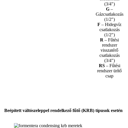
(3/4")
G
–
Gázcsatlakozás
(1/2")
F
– Hidegvíz
csatlakozás
(1/2")
R
– Fűtési
rendszer
visszatérő
csatlakozás
(3/4")
RS
– Fűtési
rendszer ürítő
csap
Beépített váltószeleppel rendelkező fűtő (KRB) típusok esetén