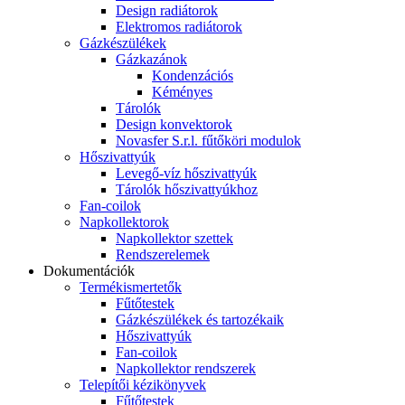
Design radiátorok
Elektromos radiátorok
Gázkészülékek
Gázkazánok
Kondenzációs
Kéményes
Tárolók
Design konvektorok
Novasfer S.r.l. fűtőköri modulok
Hőszivattyúk
Levegő-víz hőszivattyúk
Tárolók hőszivattyúkhoz
Fan-coilok
Napkollektorok
Napkollektor szettek
Rendszerelemek
Dokumentációk
Termékismertetők
Fűtőtestek
Gázkészülékek és tartozékaik
Hőszivattyúk
Fan-coilok
Napkollektor rendszerek
Telepítői kézikönyvek
Fűtőtestek