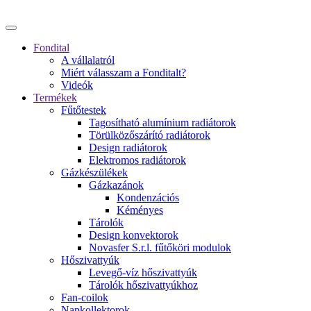
Fondital
A vállalatról
Miért válasszam a Fonditalt?
Videók
Termékek
Fűtőtestek
Tagosítható alumínium radiátorok
Törülközőszárító radiátorok
Design radiátorok
Elektromos radiátorok
Gázkészülékek
Gázkazánok
Kondenzációs
Kéményes
Tárolók
Design konvektorok
Novasfer S.r.l. fűtőköri modulok
Hőszivattyúk
Levegő-víz hőszivattyúk
Tárolók hőszivattyúkhoz
Fan-coilok
Napkollektorok