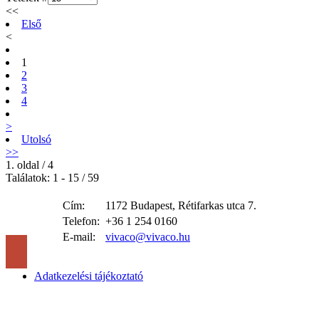
<<
Első
<
1
2
3
4
>
Utolsó
>>
1. oldal / 4
Találatok: 1 - 15 / 59
Cím:
1172 Budapest, Rétifarkas utca 7.
Telefon:
+36 1 254 0160
E-mail:
vivaco@vivaco.hu
Adatkezelési tájékoztató