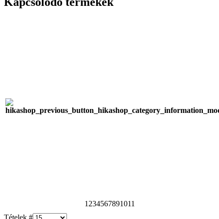
Kapcsolódó termékek
1
2
3
4
5
6
7
8
9
10
11
Tételek #