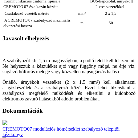
Kommunikációs csatorna típusa a
BUS-kapcsolat, árnyékolt
CREMOTO 07 és a kazán között
2-eres vezetékkel
Csatlakozó vezeték mérete
mm²
2 x 1,5
A CREMOTO 07 szabályozó maximális
m
50
elvezetési hossza
Javasolt elhelyezés
A szabályozót kb. 1,5 m magasságban, a padló felett kell felszerelni.
Ne helyezzük a készüléket ajtó vagy függöny mögé, ne érje víz,
sugárzó hőforrás melege vagy közvetlen napsugárzás hatása.
Önálló, árnyékolt vezetéket (2 x 1,5 mm²) kell alkalmazni
a gázkészülék és a szabályozó közé. Ezzel lehet biztosítani a
szabályozó megfelelő működését és elkerülni a különböző
elektromos zavaró hatásokból adódó problémákat.
Dokumentációk
CREMOTO07 modulációs hőmérséklet szabályozó telepítői
kézikönyv