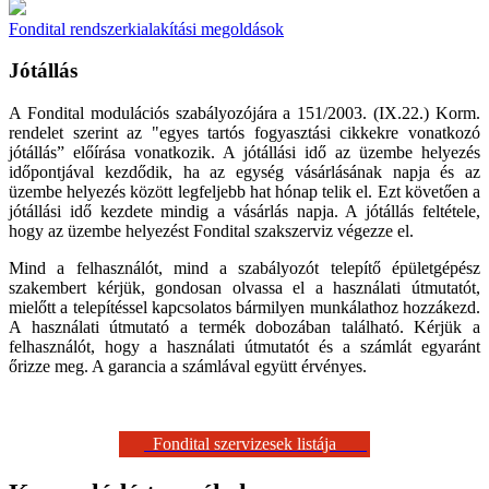
Fondital rendszerkialakítási megoldások
Jótállás
A Fondital modulációs szabályozójára a 151/2003. (IX.22.) Korm.
rendelet szerint az "egyes tartós fogyasztási cikkekre vonatkozó
jótállás” előírása vonatkozik. A jótállási idő az üzembe helyezés
időpontjával kezdődik, ha az egység vásárlásának napja és az
üzembe helyezés között legfeljebb hat hónap telik el. Ezt követően a
jótállási idő kezdete mindig a vásárlás napja. A jótállás feltétele,
hogy az üzembe helyezést Fondital szakszerviz végezze el.
Mind a felhasználót, mind a szabályozót telepítő épületgépész
szakembert kérjük, gondosan olvassa el a használati útmutatót,
mielőtt a telepítéssel kapcsolatos bármilyen munkálathoz hozzákezd.
A használati útmutató a termék dobozában található. Kérjük a
felhasználót, hogy a használati útmutatót és a számlát egyaránt
őrizze meg. A garancia a számlával együtt érvényes.
Fondital szervizesek listája