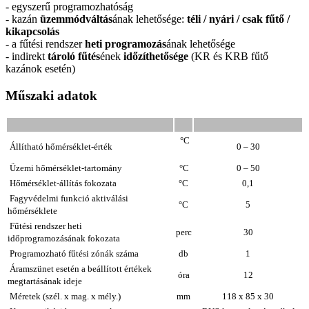
- egyszerű programozhatóság
- kazán
üzemmódváltás
ának lehetősége:
téli / nyári / csak fűtő /
kikapcsolás
- a fűtési rendszer
heti programozás
ának lehetősége
- indirekt
tároló fűtés
ének
időzíthetősége
(KR és KRB fűtő
kazánok esetén)
Műszaki adatok
°C
Állítható
hőmérséklet-érték
0 – 30
Üzemi hőmérséklet-tartomány
°C
0 – 50
Hőmérséklet-állítás fokozata
°C
0,1
Fagyvédelmi funkció aktiválási
°C
5
hőmérséklete
Fűtési rendszer heti
perc
30
időprogramozásának
fokozata
Programozható fűtési zónák száma
db
1
Áramszünet esetén a beállított értékek
óra
12
megtartásának ideje
Méretek (szél. x mag. x mély.)
mm
118 x 85 x 30