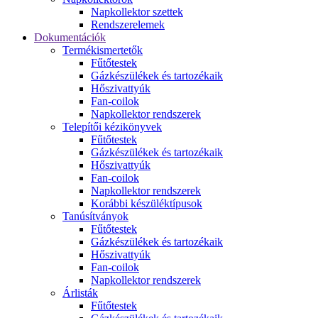
Napkollektor szettek
Rendszerelemek
Dokumentációk
Termékismertetők
Fűtőtestek
Gázkészülékek és tartozékaik
Hőszivattyúk
Fan-coilok
Napkollektor rendszerek
Telepítői kézikönyvek
Fűtőtestek
Gázkészülékek és tartozékaik
Hőszivattyúk
Fan-coilok
Napkollektor rendszerek
Korábbi készüléktípusok
Tanúsítványok
Fűtőtestek
Gázkészülékek és tartozékaik
Hőszivattyúk
Fan-coilok
Napkollektor rendszerek
Árlisták
Fűtőtestek