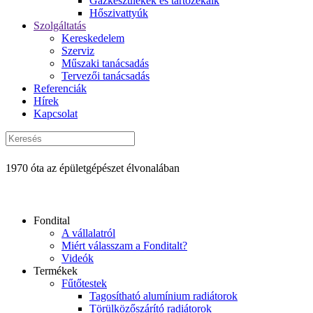
Gázkészülékek és tartozékaik
Hőszivattyúk
Szolgáltatás
Kereskedelem
Szerviz
Műszaki tanácsadás
Tervezői tanácsadás
Referenciák
Hírek
Kapcsolat
1970 óta az épületgépészet élvonalában
Fondital
A vállalatról
Miért válasszam a Fonditalt?
Videók
Termékek
Fűtőtestek
Tagosítható alumínium radiátorok
Törülközőszárító radiátorok