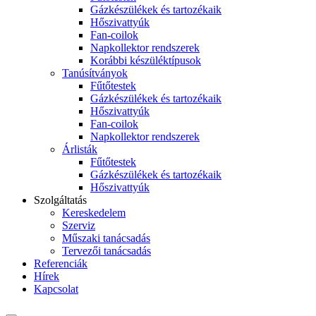
Gázkészülékek és tartozékaik
Hőszivattyúk
Fan-coilok
Napkollektor rendszerek
Korábbi készüléktípusok
Tanúsítványok
Fűtőtestek
Gázkészülékek és tartozékaik
Hőszivattyúk
Fan-coilok
Napkollektor rendszerek
Árlisták
Fűtőtestek
Gázkészülékek és tartozékaik
Hőszivattyúk
Szolgáltatás
Kereskedelem
Szerviz
Műszaki tanácsadás
Tervezői tanácsadás
Referenciák
Hírek
Kapcsolat