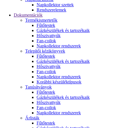
Napkollektor szettek
Rendszerelemek
Dokumentációk
Termékismertetők
Fűtőtestek
Gázkészülékek és tartozékaik
Hőszivattyúk
Fan-coilok
Napkollektor rendszerek
Telepítői kézikönyvek
Fűtőtestek
Gázkészülékek és tartozékaik
Hőszivattyúk
Fan-coilok
Napkollektor rendszerek
Korábbi készüléktípusok
Tanúsítványok
Fűtőtestek
Gázkészülékek és tartozékaik
Hőszivattyúk
Fan-coilok
Napkollektor rendszerek
Árlisták
Fűtőtestek