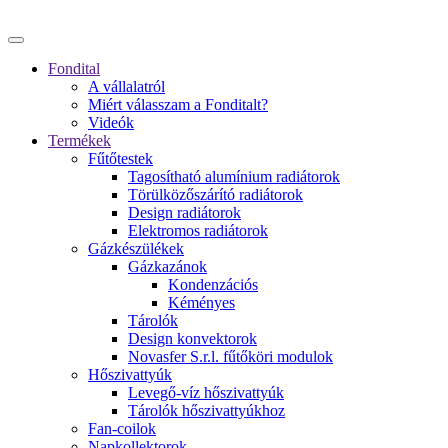
Fondital
A vállalatról
Miért válasszam a Fonditalt?
Videók
Termékek
Fűtőtestek
Tagosítható alumínium radiátorok
Törülközőszárító radiátorok
Design radiátorok
Elektromos radiátorok
Gázkészülékek
Gázkazánok
Kondenzációs
Kéményes
Tárolók
Design konvektorok
Novasfer S.r.l. fűtőköri modulok
Hőszivattyúk
Levegő-víz hőszivattyúk
Tárolók hőszivattyúkhoz
Fan-coilok
Napkollektorok