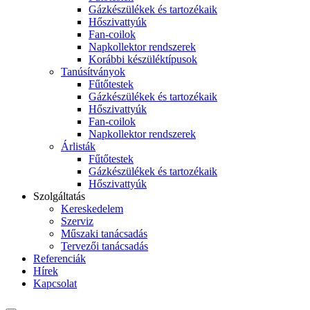
Gázkészülékek és tartozékaik
Hőszivattyúk
Fan-coilok
Napkollektor rendszerek
Korábbi készüléktípusok
Tanúsítványok
Fűtőtestek
Gázkészülékek és tartozékaik
Hőszivattyúk
Fan-coilok
Napkollektor rendszerek
Árlisták
Fűtőtestek
Gázkészülékek és tartozékaik
Hőszivattyúk
Szolgáltatás
Kereskedelem
Szerviz
Műszaki tanácsadás
Tervezői tanácsadás
Referenciák
Hírek
Kapcsolat