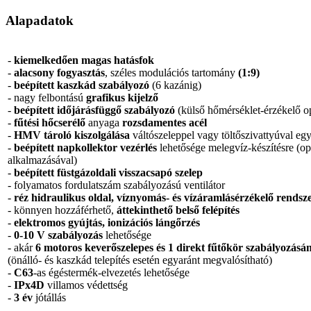
Alapadatok
-
k
iemelkedően magas hatásfok
-
alacsony fogyasztás
, széles modulációs tartomány
(
1:9)
-
beépített kaszkád szabályozó
(6 kazánig)
- nagy felbontású
grafikus kijelző
-
beépített időjárásfüggő szabályozó
(külső hőmérséklet-érzékelő op
-
fűtési hőcserélő
anyaga
rozsdamentes acél
-
HMV tároló kiszolgálása
váltószeleppel vagy töltőszivattyúval eg
-
beépített napkollektor vezérlés
lehetősége melegvíz-készítésre (opc
alkalmazásával)
-
beépített
füstgázoldali visszacsapó szelep
- folyamatos fordulatszám szabályozású ventilátor
-
réz hidraulikus oldal, víznyomás- és vízáramlásérzékelő rendsze
- könnyen hozzáférhető,
áttekinthető belső felépítés
-
elektromos gyújtás, ionizációs lángőrzés
-
0-10 V szabályozás
lehetősége
- akár
6 motoros keverőszelepes és 1 direkt fűtőkör szabályozásá
(önálló- és kaszkád telepítés esetén egyaránt megvalósítható)
-
C63
-as égéstermék-elvezetés lehetősége
-
IPx4D
villamos védettség
-
3 év
jótállás