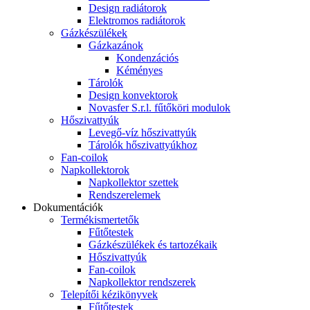
Design radiátorok
Elektromos radiátorok
Gázkészülékek
Gázkazánok
Kondenzációs
Kéményes
Tárolók
Design konvektorok
Novasfer S.r.l. fűtőköri modulok
Hőszivattyúk
Levegő-víz hőszivattyúk
Tárolók hőszivattyúkhoz
Fan-coilok
Napkollektorok
Napkollektor szettek
Rendszerelemek
Dokumentációk
Termékismertetők
Fűtőtestek
Gázkészülékek és tartozékaik
Hőszivattyúk
Fan-coilok
Napkollektor rendszerek
Telepítői kézikönyvek
Fűtőtestek