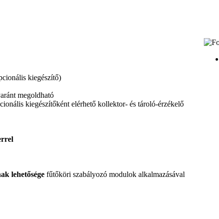
cionális kiegészítő)
yaránt megoldható
ionális kiegészítőként elérhető kollektor- és tároló-érzékelő
rrel
nak lehetősége
fűtőköri szabályozó modulok alkalmazásával