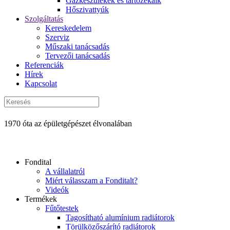
Gázkészülékek és tartozékaik
Hőszivattyúk
Szolgáltatás
Kereskedelem
Szerviz
Műszaki tanácsadás
Tervezői tanácsadás
Referenciák
Hírek
Kapcsolat
1970 óta az épületgépészet élvonalában
Fondital
A vállalatról
Miért válasszam a Fonditalt?
Videók
Termékek
Fűtőtestek
Tagosítható alumínium radiátorok
Törülközőszárító radiátorok