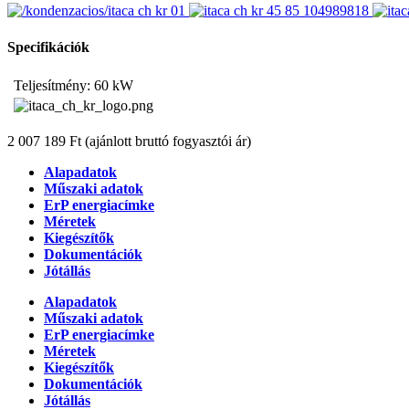
Specifikációk
Teljesítmény: 60 kW
2 007 189 Ft
(ajánlott bruttó fogyasztói ár)
Alapadatok
Műszaki adatok
ErP energiacímke
Méretek
Kiegészítők
Dokumentációk
Jótállás
Alapadatok
Műszaki adatok
ErP energiacímke
Méretek
Kiegészítők
Dokumentációk
Jótállás